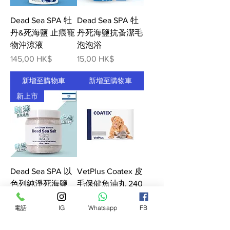
Dead Sea SPA 牡
Dead Sea SPA 牡
丹&死海鹽 止痕寵
丹死海鹽抗蚤潔毛
物沖涼液
泡泡浴
價格
價格
145,00 HK$
15,00 HK$
新增至購物車
新增至購物車
新上市
Dead Sea SPA 以
VetPlus Coatex 皮
色列純淨死海鹽
毛保健魚油丸 240
粒裝
價格
168,00 HK$
電話
IG
Whatsapp
FB
價格
770,00 HK$