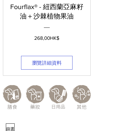
Fourflax® - 紐西蘭亞麻籽
油＋沙棘植物果油
價
268,00HK$
格
瀏覽詳細資料
膳食
藥妝
日用品
其他
篩選