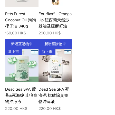
Pets Purest
Fourflax® - Omega
Coconut Oil 狗狗
Up 紐西蘭天然沙
椰子油 340g
棘油及亞麻籽油
價格
價格
168,00 HK$
290,00 HK$
新增至購物車
新增至購物車
新上市
新上市
Dead Sea SPA 蘆
Dead Sea SPA 死
薈&死海鹽 止痕寵
海泥 抗敏除臭寵
物沖涼液
物沖涼液
價格
價格
220,00 HK$
220,00 HK$