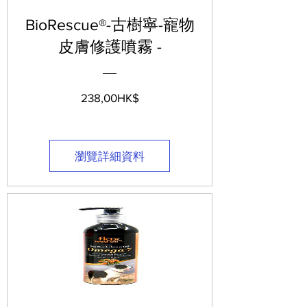
BioRescue®-古樹寧-寵物
皮膚修護噴霧 -
價
238,00HK$
格
瀏覽詳細資料