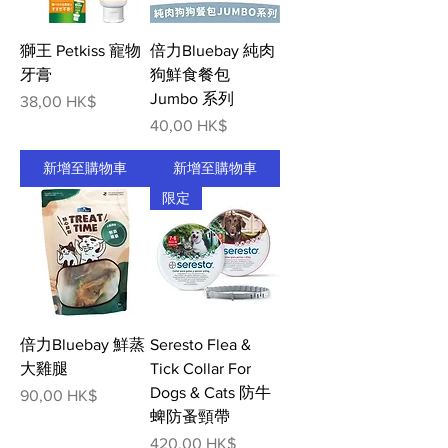
獅王 Petkiss 寵物
倍力Bluebay 純肉
牙膏
狗鮮食餐包
Jumbo 系列
價格
38,00 HK$
價格
40,00 HK$
新增至購物車
新增至購物車
限定
倍力Bluebay 鮮蒸
Seresto Flea &
大雞腿
Tick Collar For
Dogs & Cats 防牛
價格
90,00 HK$
蜱防蚤頸帶
價格
420,00 HK$