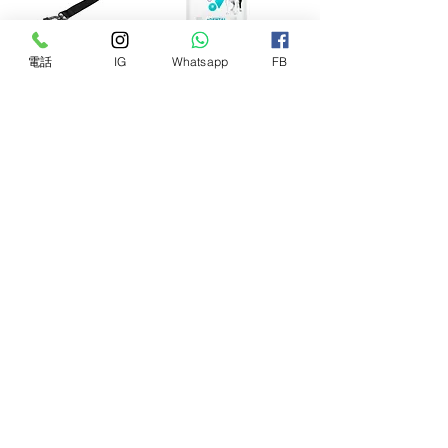
電話
IG
Whatsapp
FB
Boondog Play
Hill's
Leash 2.0 - Black
VetEssentials 獸醫
(Carabiner) 狗帶 -
保健系列 成犬糧
黑色 (爬山扣款)
中型犬
價格
價格
368,00 HK$
210,00 HK$
新增至購物車
新增至購物車
Hill's
Hill's 鬆軟烤餅乾
VetEssentials 獸醫
小食