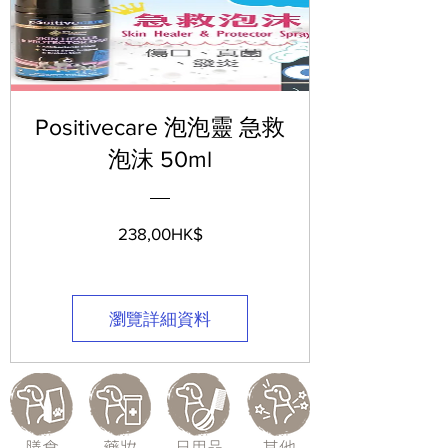
Positivecare 泡泡靈 急救
泡沫 50ml
價
238,00HK$
格
瀏覽詳細資料
膳食
藥妝
日用品
其他