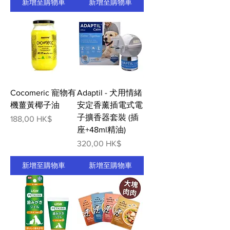
新增至購物車
新增至購物車
Cocomeric 寵物有
Adaptil - 犬用情緒
機薑黃椰子油
安定香薰插電式電
子擴香器套裝 (插
價格
188,00 HK$
座+48ml精油)
價格
320,00 HK$
新增至購物車
新增至購物車