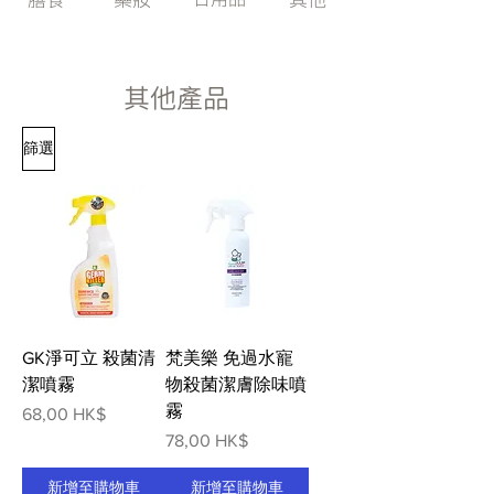
其他產品​
篩選
GK淨可立 殺菌清
梵美樂 免過水寵
潔噴霧
物殺菌潔膚除味噴
霧
價格
68,00 HK$
價格
78,00 HK$
新增至購物車
新增至購物車