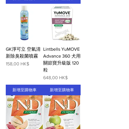
GK淨可立 空氣清
Lintbells YuMOVE
新除臭殺菌噴霧
Advance 360 犬用
關節寶升級版 120
價格
158,00 HK$
粒
價格
648,00 HK$
新增至購物車
新增至購物車