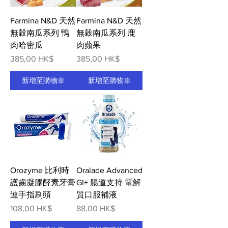
Farmina N&D 天然
Farmina N&D 天然
無穀南瓜系列 鴨
無穀南瓜系列 鹿
肉哈密瓜
肉蘋果
價格
價格
385,00 HK$
385,00 HK$
新增至購物車
新增至購物車
Orozyme 比利時
Oralade Advanced
護齒凝膠酵素牙膏
GI+ 腸道支持 電解
連手指刷頭
質口服補液
價格
價格
108,00 HK$
88,00 HK$