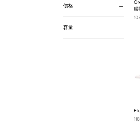
O
價格
膠
價
10
HK$88
HK$840
容量
10ml
15毫升
200g
30小包
500ml
50粒
60粒
70g
F
價
11