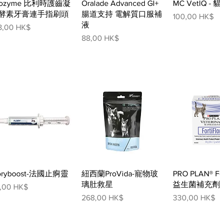
快速瀏覽
快速瀏覽
快速
rozyme 比利時護齒凝
Oralade Advanced GI+
MC VetIQ 
酵素牙膏連手指刷頭
腸道支持 電解質口服補
價格
100,00 HK$
液
格
8,00 HK$
價格
88,00 HK$
快速瀏覽
快速瀏覽
快速
loryboost-法國止痾靈
紐西蘭ProVida-寵物玻
PRO PLAN® Fo
璃肚救星
益生菌補充劑
格
8,00 HK$
價格
價格
268,00 HK$
330,00 HK$