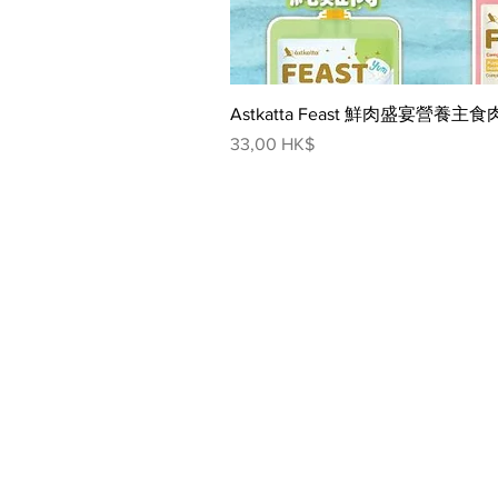
Astkatta Feast 鮮肉盛宴營養主食
價格
33,00 HK$
網頁指南
人寵生活館
狗狗
貓貓
寵物超市
狗狗市集
貓貓市
輕食共享
狗狗美容
貓貓美
生物探索館
狗狗藥妝
貓貓藥
寵物美容
人寵俱樂部
寵物藥妝
聯絡我們