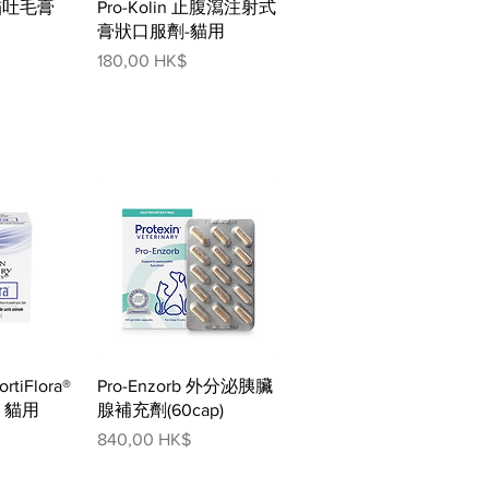
瀏覽
快速瀏覽
- 貓吐毛膏
Pro-Kolin 止腹瀉注射式
膏狀口服劑-貓用
價格
180,00 HK$
瀏覽
快速瀏覽
rtiFlora®
Pro-Enzorb 外分泌胰臟
 貓用
腺補充劑(60cap)
價格
840,00 HK$