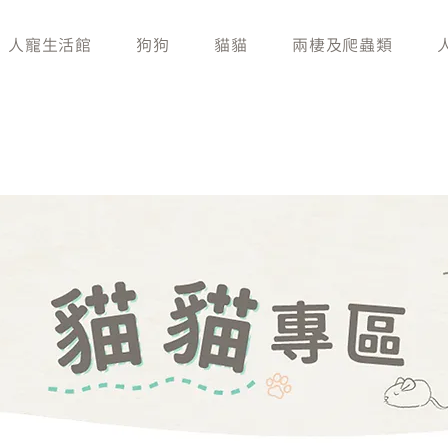
人寵生活館
狗狗
貓貓
兩棲及爬蟲類