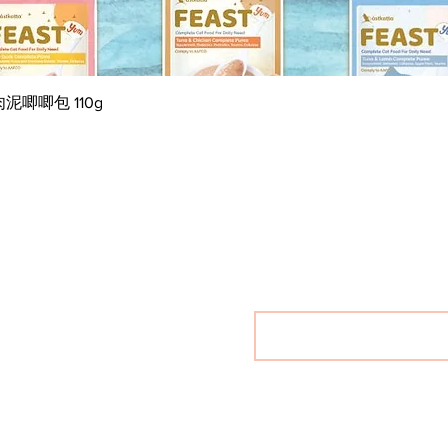
快速瀏覽
肉泥唧唧包 110g
小動物
兩棲及爬蟲類
集
小動物市集
兩棲及爬蟲類市集
容
小動物藥妝
兩棲及爬蟲類藥妝
妝