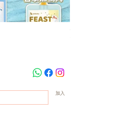
GK淨可立 殺菌清潔噴霧
價格
68,00 HK$
加入