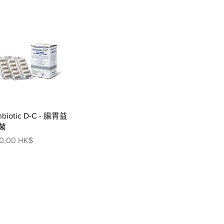
快速瀏覽
nbiotic D-C - 腸胃益
菌
格
0,00 HK$