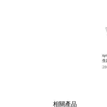
sy
生
價
28
相關產品