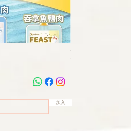
GK淨可立 殺菌清潔噴霧
價格
68,00 HK$
加入