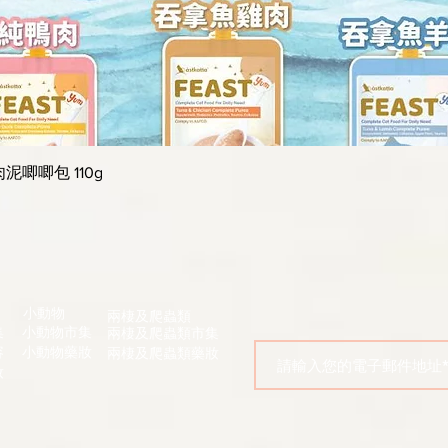
快速瀏覽
肉泥唧唧包 110g
小動物
兩棲及爬蟲類
集
小動物市集
兩棲及爬蟲類市集
容
小動物藥妝
兩棲及爬蟲類藥妝
妝