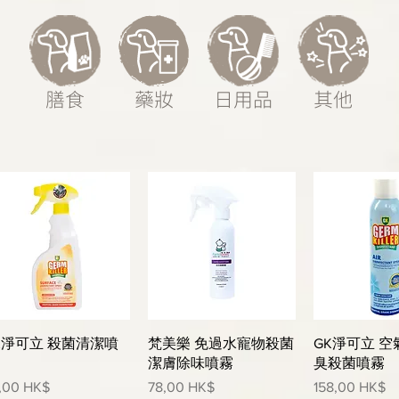
膳食
藥妝
日用品
其他
快速瀏覽
快速瀏覽
快速
K淨可立 殺菌清潔噴
梵美樂 免過水寵物殺菌
GK淨可立 
潔膚除味噴霧
臭殺菌噴霧
格
價格
價格
,00 HK$
78,00 HK$
158,00 HK$