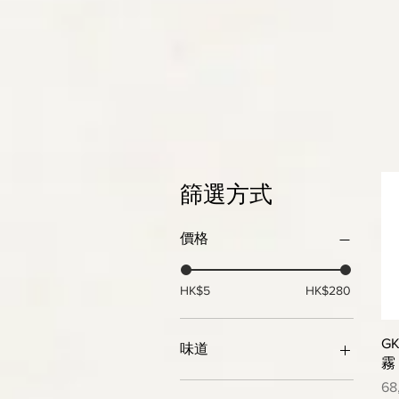
篩選方式
價格
HK$5
HK$280
G
味道
霧
木棉花
價
68