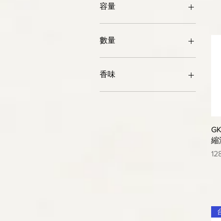
檜木
容量
洋甘菊
牡丹花
10張
玫瑰
120ml
數量
白麝香
1500ml
薰衣草
300ml
100張
500ml
1包/80片
香味
85ml
25張
6包
大馬士革玫瑰
椰子香
檸檬馬鞭草
G
縮
價
12