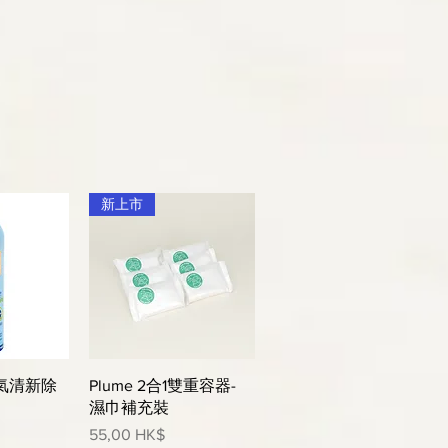
新上市
瀏覽
快速瀏覽
空氣清新除
Plume 2合1雙重容器-
濕巾補充裝
價格
55,00 HK$