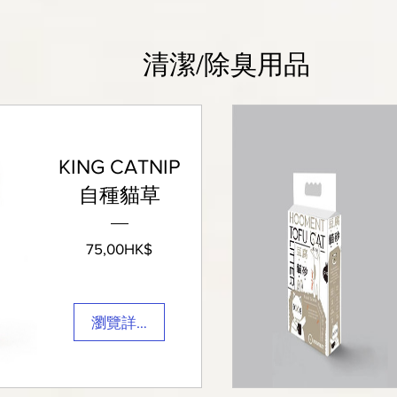
​清潔/除臭用品
KING CATNIP
自種貓草
價
75,00HK$
格
瀏覽詳細資料