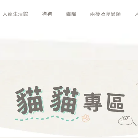
人寵生活館
狗狗
貓貓
兩棲及爬蟲類