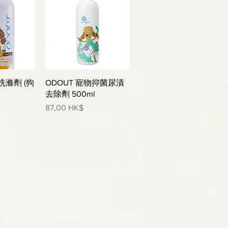
瀏覽
快速瀏覽
洗滌劑 (狗
ODOUT 寵物抑菌尿漬
去除劑 500ml
價格
87,00 HK$