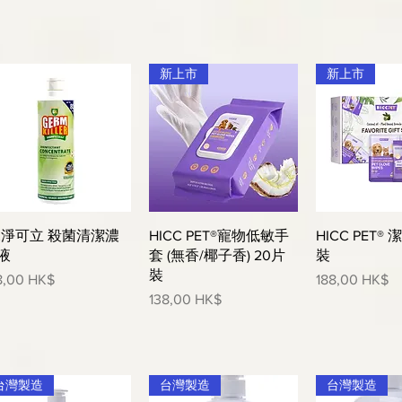
新上市
新上市
快速瀏覽
快速瀏覽
快速
K淨可立 殺菌清潔濃
HICC PET®寵物低敏手
HICC PET®
液
套 (無香/椰子香) 20片
裝
裝
格
價格
8,00 HK$
188,00 HK$
價格
138,00 HK$
台灣製造
台灣製造
台灣製造