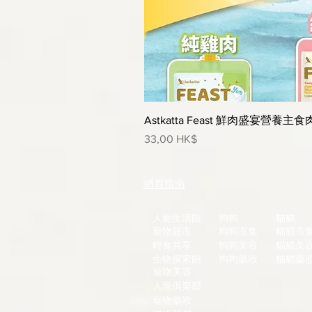
Astkatta Feast 鮮肉盛宴營養主食
價格
33,00 HK$
網頁指南
人寵生活館
狗狗
貓貓
寵物超市
狗狗市集
貓貓市
輕食共享
狗狗美容
貓貓美
生物探索館
狗狗藥妝
貓貓藥
寵物美容
人寵俱樂部
寵物藥妝