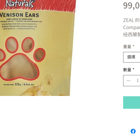
99,
ZEAL 的
Comp
紐西蘭
味料等
重量
*
這種營
可消化
選擇
數量
*
－10
－不含
料、色
－低脂
－美國
成份
100％
產地