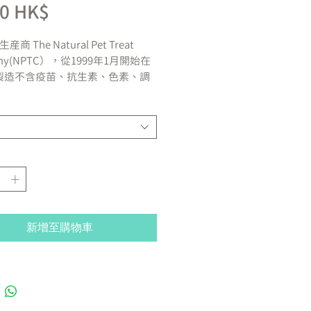
價
00 HK$
格
生産商 The Natural Pet Treat
any(NPTC），從1999年1月開始在
製造不含疫苗、抗生素、色素、調
的純天然寵物小食
養豐富，美味可口的食物富含高度
的蛋白質，也是歐米茄3的豐富來源
0％天然，符合人類食用級數。
任何防腐劑，類固醇或抗生素、香
素等。
肪、低碳水化合物。
食品及藥物管理局之註冊食品。
新增至購物車
鹿耳