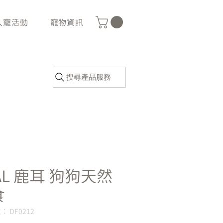
人寵活動
寵物資訊
搜尋產品服務
AL 鹿耳 狗狗天然
食
 DF0212