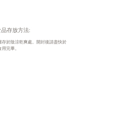
/100克
: 61.8
品存放方法:
23.3
15.1
儲存於陰涼乾爽處。開封後請盡快於
.6
食用完畢。
0.8