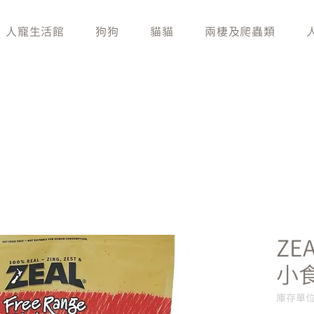
人寵生活館
狗狗
貓貓
兩棲及爬蟲類
ZE
小
庫存單位：