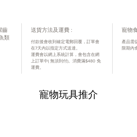
紐西蘭
營養分析
蛋白質
潔齒
送貨方法及運費 :
寵物食
脂肪: 
 魚類
水份: 
付款後會收到確定電郵回覆，訂單會
產品需
灰: 4
在7天內以指定方式送達。
限期內
纖維: 
運費會以網上系統計算，會包含在網
上訂單中( 無須到付)。消費滿$480 免
運費。
寵物玩具推介