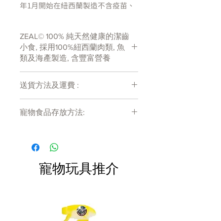
年1月開始在紐西蘭製造不含疫苗、
抗生素、色素、調味料等的純天然寵
物小食
ZEAL© 100% 純天然健康的潔齒
這種營養豐富，美味可口的食物富含
小食, 採用100%紐西蘭肉類, 魚
高度可消化的蛋白質，也是歐米茄3
類及海產製造, 含豐富營養
的豐富來源
送貨方法及運費 :
－100％天然，符合人類食用級數。
－不含任何防腐劑，類固醇或抗生
付款後會收到確定電郵回覆，訂單會在
素、香料、色素等。
寵物食品存放方法:
7天內以指定方式送達。
－低脂肪、低碳水化合物。
運費會以網上系統計算，會包含在網上
－美國食品及藥物管理局之註冊食
產品需儲存於陰涼乾爽處。開封後請盡
訂單中( 無須到付)。消費滿$480 免運
快於限期內食用完畢。
品。
費。
成份
寵物玩具推介
100％走地雞肉
產地
紐西蘭