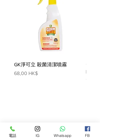
營養分析/100克
蛋白質: 87.7
脂肪: 3.8
水份: 10.6
灰: 7.4
纖維: 0.5
GK淨可立 殺菌清潔噴霧
梵美樂 免過水寵物殺菌
噴霧
價格
68,00 HK$
價格
78,00 HK$
電話
IG
Whatsapp
FB