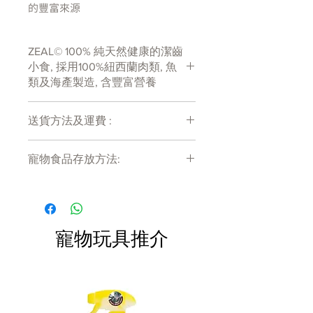
的豐富來源
－100％天然，符合人類食用級數。
ZEAL© 100% 純天然健康的潔齒
－不含任何防腐劑，類固醇或抗生
小食, 採用100%紐西蘭肉類, 魚
素、香料、色素等。
類及海產製造, 含豐富營養
－低脂肪、低碳水化合物。
－美國食品及藥物管理局之註冊食
送貨方法及運費 :
品。
付款後會收到確定電郵回覆，訂單會在
美味,質地軟身，適合各種大小和年
寵物食品存放方法:
7天內以指定方式送達。
齡的貓和狗的健康食品。而且高蛋白
運費會以網上系統計算，會包含在網上
低脂！
產品需儲存於陰涼乾爽處。開封後請盡
訂單中( 無須到付)。消費滿$480 免運
快於限期內食用完畢。
費。
成份
天然凍乾新西蘭雞肉（50％）和天
寵物玩具推介
然凍乾新西蘭羊肉（50％）
產地
紐西蘭