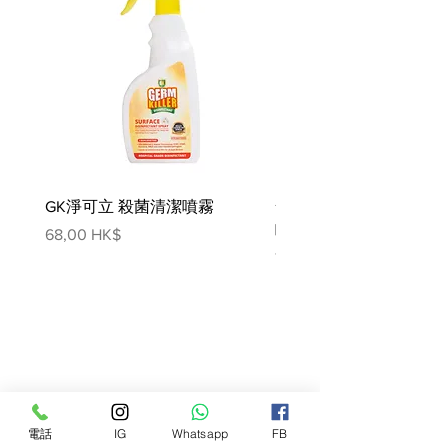
營養分析/100克
蛋白質: 54.3
脂肪: 11.9
水份: 9.2
灰: 26.4
纖維: 0.5
GK淨可立 殺菌清潔噴霧
梵美樂 免過水寵物殺菌
噴霧
價格
68,00 HK$
價格
78,00 HK$
電話
IG
Whatsapp
FB