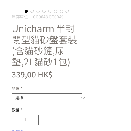
庫存單位： CG0048 CG0049
Unicharm 半封
閉型貓砂盤套裝
(含貓砂鏟,尿
墊,2L貓砂1包)
價
339,00 HK$
格
顏色
*
數量
*