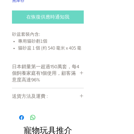
無庫存
在恢復供應時通知我
砂盆套裝內含:
專用貓砂剷1個
貓砂盆 1 個 (約 540 毫米 x 405 毫
米 x 260 毫米)
消臭抗菌貓砂 2 公升 1 包
日本銷量第一超過150萬套，每4
消臭抗菌貓尿墊 1 片 (約 430 毫米
個飼養家庭有1個使用，顧客滿
x 290 毫米)
意度高達96%
日本銷量第一超過150萬套，每4個
送貨方法及運費 :
飼養家庭有1個使用，顧客滿意度高
達96%
付款後會收到確定電郵回覆，訂單會在
特效雙重除臭，密封房間全無異
7天內以指定方式送達。
鏟砂量勁減7成，只需每日清理便便
運費會以網上系統計算，會包含在網上
底盆前後對調設計，用盡尿墊吸收空
訂單中( 無須到付)。消費滿$480 免運
寵物玩具推介
間
費。