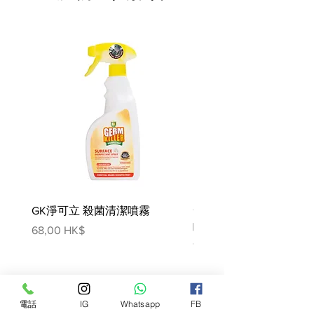
Unicharm消臭大師 - 大型貓砂盆商
品介紹:
寬敞空間，大貓亦可按自己喜歡的姿
勢去便便
高檔板設計，防止貓沙四散，每天清
潔輕鬆
可大約1個月才更換*“除臭沙”，節
省時間及金錢。
可約一周更換尿墊，亦節省時間及金
錢。
底盤可自由前後交換，可充分利用尿
墊
GK淨可立 殺菌清潔噴霧
梵美樂 免過水寵物殺菌
砂盆尺寸:
噴霧
價格
68,00 HK$
約 540 毫米 x 405 毫米 x 260 毫米
價格
78,00 HK$
安裝方式
1. 在下面的抽屜裡舖一張尿墊，推入
砂盆
2. 在貓砂盆裡放入2L的貓砂
電話
IG
Whatsapp
FB