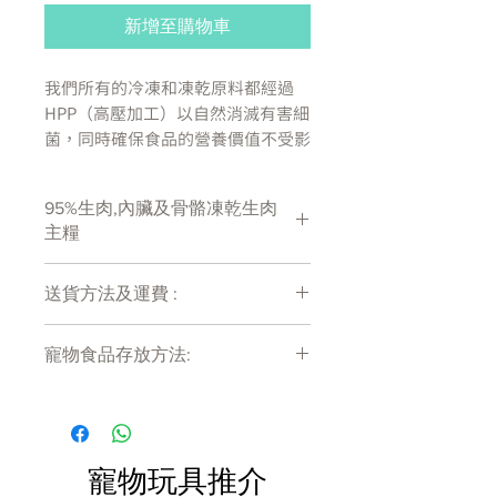
新增至購物車
我們所有的冷凍和凍乾原料都經過
HPP（高壓加工）以自然消滅有害細
菌，同時確保食品的營養價值不受影
響。 我們希望確保寵物父母可以確
信他們總是將安全的產品帶入家中。
95%生肉,內臟及骨骼凍乾生肉
狗和貓，尤其是那些免疫系統受損的
主糧
狗和貓，可以從不存在細菌污染風險
的生食中受益。
送貨方法及運費 :
生的、無籠養的雞肉和野生鮭魚
付款後會收到確定電郵回覆，訂單會在
95% 雞肉和鮭魚，營養豐富的器
寵物食品存放方法:
7天內以指定方式送達。
官和骨頭
運費會以網上系統計算，會包含在網上
無豌豆、無扁豆和無馬鈴薯
產品需儲存於陰涼乾爽處。開封後請盡
訂單中( 無須到付)。消費滿$480 免運
快於限期內食用完畢。
有機水果和蔬菜
費。
添加牛磺酸
強化添加維生素和礦物質
寵物玩具推介
增強益生菌和抗氧化劑