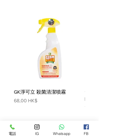
100% 完整和均衡的飲食
美國制造
成份
雞肉、帶骨三文魚、雞肝、雞胗、南
瓜籽、有機蔓越莓、有機菠菜、有機
西蘭花、有機甜菜、有機胡蘿蔔、有
機南瓜、有機藍莓、奇亞籽、新西蘭
綠貽貝、雞軟骨、氯化鉀 、乾海
帶、磷酸鈉、生育酚（防腐劑）、氯
化膽鹼、左旋肉鹼、薑黃、海鹽、幹
GK淨可立 殺菌清潔噴霧
梵美樂 免過水寵物殺菌
乳酸片球菌發酵產物、幹嗜酸乳桿菌
發酵產物、幹長雙歧桿菌發酵產物、
噴霧
價格
68,00 HK$
幹凝結芽孢桿菌發酵產物蛋白鋅，
價格
78,00 HK$
蛋白質鐵、牛磺酸、碳酸鈣、維生素
E 補充劑、單硝酸硫胺、蛋白質銅、
蛋白質錳、亞硒酸鈉、菸酸補充劑、
電話
IG
Whatsapp
FB
d-泛酸鈣、核黃素補充劑、維生素 A