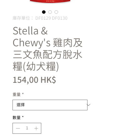
庫存單位： DF0129 DF0130
Stella &
Chewy's 雞肉及
三文魚配方脫水
糧(幼犬糧)
價
154,00 HK$
格
重量
*
數量
*