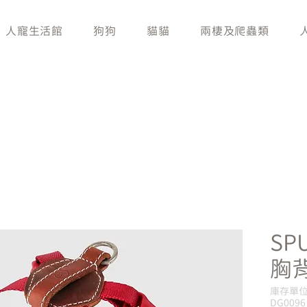
人寵生活館
狗狗
貓貓
兩棲及爬蟲類
SP
胸
庫存單位：
DG0096