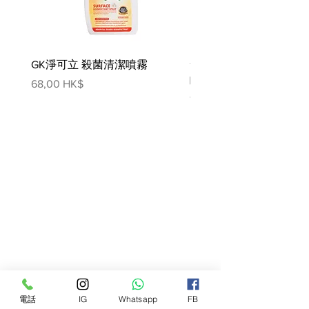
GK淨可立 殺菌清潔噴霧
梵美樂 免過水寵物殺菌
噴霧
價格
68,00 HK$
價格
78,00 HK$
電話
IG
Whatsapp
FB