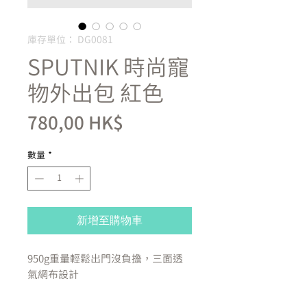
庫存單位： DG0081
SPUTNIK 時尚寵
物外出包 紅色
價
780,00 HK$
格
數量
*
新增至購物車
950g重量輕鬆出門沒負擔，三面透
氣網布設計