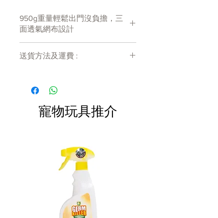
產地:
950g重量輕鬆出門沒負擔，三
台灣
面透氣網布設計
尺寸：
L44cm x W21cm x H28cm
送貨方法及運費 :
付款後會收到確定電郵回覆，訂單會在
材質：
7天內以指定方式送達。
Tetoron、訂製皮革、透氣網布、尼
運費會以網上系統計算，會包含在網上
龍織帶
訂單中( 無須到付)。消費滿$480 免運
寵物玩具推介
費。
重量：
950 g