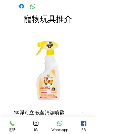
快於限期內食用完畢。
成分: 肉類及動物衍生物、穀物、
費。
油及脂肪、來自蔬菜的衍生物、
礦物質、蔬果糖。 精選蛋白質來
寵物玩具推介
源：鴨(51%)。嚴選碳水化合物來
源：大米(15%)。
營養添加劑: 維他命A: 2500 IU, 維
他命D3: 220 IU, E1 (鐵): 8 mg, E2
(碘): 0.7 mg, E4 (銅): 2.5 mg, E5
(錳): 10 mg, E6 (鋅): 38 mg - 技術
性添加劑: 沉積來源的斜發沸石:
2.5 g。
成分分析: 蛋白質: 9.0% - 脂肪含
量: 7.0% - 粗灰分: 2.6% - 粗纖維:
1.2% - 水分 68.0% - 必需脂肪酸
(亞麻油酸): 1.9%.
GK淨可立 殺菌清潔噴霧
梵美樂 免過水寵物殺菌
噴霧
價格
68,00 HK$
價格
78,00 HK$
電話
IG
Whatsapp
FB