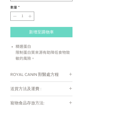
數量
*
新增至購物車
精選蛋白
限制蛋白質來源有助降低食物致
敏的風險。
皮膚屏障
處方維持皮膚的天然保護屏障，
ROYAL CANIN 獸醫處方糧
以達致最佳的皮膚健康水平。
不飽和脂肪酸EPA/DHA
脂肪酸幫助保持消化系統及皮膚
送貨方法及運費 :
健康。
付款後會收到確定電郵回覆，訂單會在
消化健康
寵物食品存放方法:
7天內以指定方式送達。
經調整的營養成分維持消化系統
運費會以網上系統計算，會包含在網上
平衡。
產品需儲存於陰涼乾爽處。開封後請盡
訂單中( 無須到付)。消費滿$480 免運