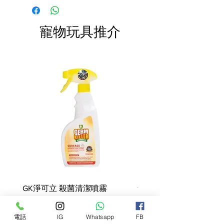
快於限期內食用完畢。
麥，玉米麩質，脫水豬肉蛋白*，
費。
小麥麩質*，礦物質，水解家禽肝
臟，甜菜漿，大豆油，魚油，洋
寵物玩具推介
車前殼及籽，酵母產品 ，水解動
物蛋白，低聚果糖（0.5％），水
解酵母（甘露寡糖來源）
（0.2％），金盞花提取物（葉黃
素來源）。
營養添加劑：維他命A：16500
IU，維他命D3：1100 IU，鐵
（3b103）：47毫克，碘
（3b201，3b202）：4.7毫克，
銅（3b405，3b406）：14毫克，
錳（3b502，3b504） ）：61毫
克，鋅（3b603，3b605，
3b606）：143毫克，硒
GK淨可立 殺菌清潔噴霧
（3b801，3b811，3b812）：
梵美樂 免過水寵物殺菌
0.09毫克-技術添加劑：沉積來源
噴霧
價格
68,00 HK$
的斜發沸石：10克-防腐劑-抗氧
價格
78,00 HK$
電話
IG
Whatsapp
FB
化劑。