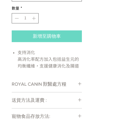
數量
*
新增至購物車
支持消化
高消化率配方加入包括益生元的
均衡纖維，支援健康消化及腸道
運動
高纖維
ROYAL CANIN 獸醫處方糧
高纖以及最適當的纖維組合有助
調節腸道運動
處方糧有機會出現供應商斷貨等侯時間
充足能量
送貨方法及運費 :
較長情況 , 如需確定貨存量可致電
在高纖維水平下亦能提供充足維
27011777查詢
付款後會收到確定電郵回覆，訂單會在
持正常活動的能量水平
寵物食品存放方法:
7天內以指定方式送達。
成分：蔬菜纖維，大米，動物脂
運費會以網上系統計算，會包含在網上
肪，脫水禽肉蛋白，玉米，小
產品需儲存於陰涼乾爽處。開封後請盡
訂單中( 無須到付)。消費滿$480 免運