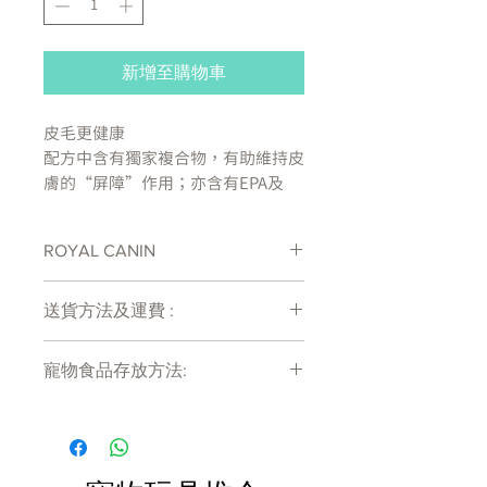
新增至購物車
皮毛更健康
配方中含有獨家複合物，有助維持皮
膚的“屏障”作用；亦含有EPA及
DHA，能令皮毛狀態更健康。富含琉
璃苣油。
ROYAL CANIN
心臟功能更健康
處方糧有機會出現供應商斷貨等侯時間
配方中含有特定營養素，有助維持良
送貨方法及運費 :
較長情況 , 如需確定貨存量可致電
好的心臟功能。富含牛磺酸及EPA＆
27011777查詢
付款後會收到確定電郵回覆，訂單會在
DHA。
寵物食品存放方法:
7天內以指定方式送達。
運費會以網上系統計算，會包含在網上
理想體重
產品需儲存於陰涼乾爽處。開封後請盡
訂單中( 無須到付)。消費滿$480 免運
配方通過調整當中的卡路里含量，有
快於限期內食用完畢。
費。
助金毛尋回犬維持理想的體重狀態。