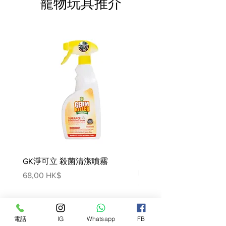
寵物玩具推介
獨特的顆粒設計
顆粒的形狀，大小，質地以及配方成
分都是專為金毛尋回犬而設。
成分：
脫水禽肉蛋白，玉米，大米，小麥，
水解動物蛋白，動物脂肪，分離植物
蛋白*，植物纖維，甜菜漿，魚油，
大豆油，脫水番茄，礦物質，果寡
糖，洋車前子及種子，水解甲殼類動
物（葡萄糖胺來源），琉璃苣油
（0.1％），金盞花萃取物（葉黃素
來源），水解軟骨（軟骨素來源）。
添加劑（每KG）：營養添加劑：維
GK淨可立 殺菌清潔噴霧
梵美樂 免過水寵物殺菌
他命A：32000 IU，維他命D3：900
噴霧
價格
68,00 HK$
IU，E1（鐵）：45 mg，E2（碘）：
價格
78,00 HK$
4.5 mg，E4（銅）：14 mg，
E5（錳）： 59mg，E6（鋅）：
電話
IG
Whatsapp
FB
138mg，E8（硒）：0.1mg-技術添