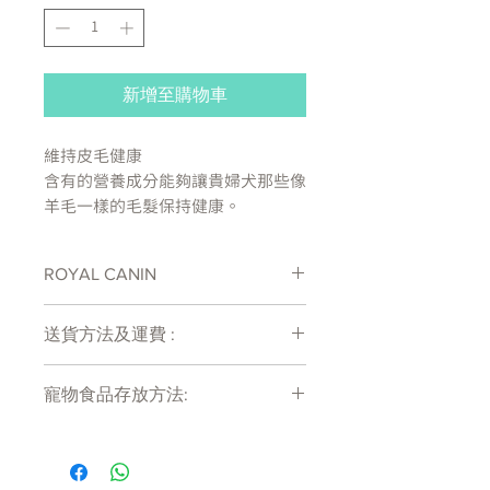
新增至購物車
維持皮毛健康
含有的營養成分能夠讓貴婦犬那些像
羊毛一樣的毛髮保持健康。
維持肌張力
ROYAL CANIN
配方有助維持貴婦犬的肌肉張力。
處方糧有機會出現供應商斷貨等侯時間
刺激食慾
送貨方法及運費 :
較長情況 , 如需確定貨存量可致電
可以讓貴婦犬增加胃口。
27011777查詢
付款後會收到確定電郵回覆，訂單會在
寵物食品存放方法:
7天內以指定方式送達。
適合的口感
運費會以網上系統計算，會包含在網上
產品需儲存於陰涼乾爽處。開封後請盡
訂單中( 無須到付)。消費滿$480 免運
成分：
快於限期內食用完畢。
費。
肉類和動物衍生物，魚類和魚類衍生