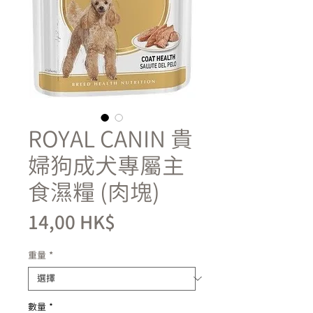
ROYAL CANIN 貴
婦狗成犬專屬主
食濕糧 (肉塊)
價
14,00 HK$
格
重量
*
數量
*