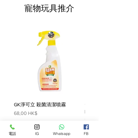
物，植物來源的衍生物，穀物，油
寵物玩具推介
脂，礦物質，各種糖。 添加劑（每
KG）：營養添加劑：維他命D3：
110 IU，E1（鐵）：8 mg，
E2（碘）：0.3 mg，E4（銅）：2.1
mg，E5（錳）：2.5 mg，E6（鋅
）：25mg。 分析成分：蛋白質：
9.0％-脂肪含量：5.8％-粗灰分：
2.0％-膳食纖維：1.2％-水分：
78.5％。
集聰明、機警而又熱情主動於一身的
貴婦犬有著一雙長長的耳朵以及鬈鬈
的毛髮，全身都散發著優雅及自信。
ROYAL CANIN® 貴婦成犬(肉塊)配方
GK淨可立 殺菌清潔噴霧
梵美樂 免過水寵物殺菌
適合用於10個月以上的貴婦犬，當
噴霧
價格
68,00 HK$
中含有你的成犬所需要的全部營養。
價格
78,00 HK$
ROYAL CANIN® 貴婦成犬(肉塊)配方
有助讓貴婦犬維持肌肉張力並增強健
電話
IG
Whatsapp
FB