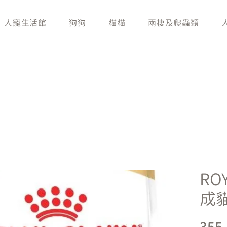
人寵生活館
狗狗
貓貓
兩棲及爬蟲類
RO
成