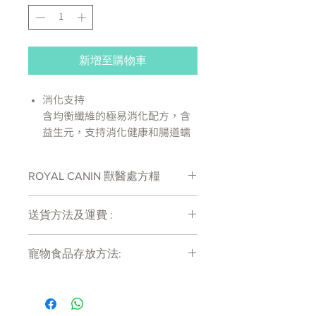
新增至購物車
消化支持
含均衡纖維的極易消化配方，含
益生元，支持消化健康和腸道蠕
動。
低脂
ROYAL CANIN 獸醫處方糧
本營養管理方案幫助需要限制脂
肪含量的犬。
處方糧有機會出現供應商斷貨等侯時間
均衡纖維
送貨方法及運費 :
較長情況 , 如需確定貨存量可致電
有限纖維含量，在限制脂肪含量
27011777查詢
付款後會收到確定電郵回覆，訂單會在
的情況下也足以提供健康的能量
寵物食品存放方法:
7天內以指定方式送達。
水平。
運費會以網上系統計算，會包含在網上
成分：米、脫水家禽蛋白、小
產品需儲存於陰涼乾爽處。開封後請盡
訂單中( 無須到付)。消費滿$480 免運
快於限期內食用完畢。
麥、大麥、水解動物蛋白、甜菜
費。
漿、動物脂肪、酵母產品、礦物