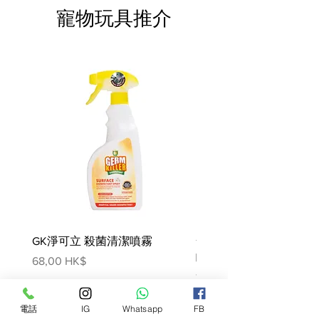
質、魚油、檸檬酸酯化棕櫚酸及
寵物玩具推介
硬脂酸單酸甘油酯及甘油二酸
酯、洋車前子殼及籽、果寡糖、
水解酵母（甘露寡糖來源）、金
盞花提取物（葉黃素來源）。
成分分析保證值：粗蛋白質
22.0%；粗脂肪7.0%；粗灰分
6.0%；粗纖維1.8%；必需脂肪酸
（亞油酸）1.4%；ω−3脂肪酸
0.27%；EPA/DHA 0.15%。
添加劑（每千克）：營養添加
劑：維生素A 16,500國際單位、
維生素D3 1 000國際單位、
E1（鐵）42mg、E2（碘）
GK淨可立 殺菌清潔噴霧
4.2mg、E4（銅）13mg、
梵美樂 免過水寵物殺菌
E5（錳）55mg、E6（鋅）
噴霧
價格
68,00 HK$
137mg、E8（硒）0.07mg；技術
價格
78,00 HK$
性添加劑：沸石粉5g；保存劑；
抗氧化物。
電話
IG
Whatsapp
FB