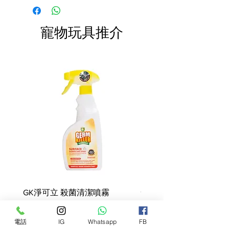
快於限期內食用完畢。
肪、礦物質、蔬果糖、蔬菜。
費。
寵物玩具推介
GK淨可立 殺菌清潔噴霧
梵美樂 免過水寵物殺菌
噴霧
價格
68,00 HK$
價格
78,00 HK$
電話
IG
Whatsapp
FB