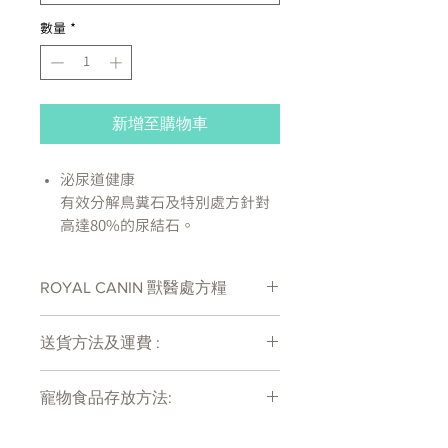
數量
*
新增至購物車
泌尿道健康
有效分解鳥糞石及特別處方針對
高達80%的尿結石。
高齡犬支援
獨家配方含多種營養和抗氧化
ROYAL CANIN 獸醫處方糧
物，保持狗隻活力及認知能力。
同時有助腎臟健康。
處方糧有機會出現供應商斷貨等侯時間
[S/O® INDEX]
送貨方法及運費 :
較長情況 , 如需確定貨存量可致電
本產品可形成令草酸產生的不利
27011777查詢
付款後會收到確定電郵回覆，訂單會在
環境而導致尿液出現結石。
寵物食品存放方法:
7天內以指定方式送達。
成分：肉類及動物衍生物、來自
運費會以網上系統計算，會包含在網上
蔬菜的衍生物、穀物、油及脂
產品需儲存於陰涼乾爽處。開封後請盡
訂單中( 無須到付)。消費滿$480 免運