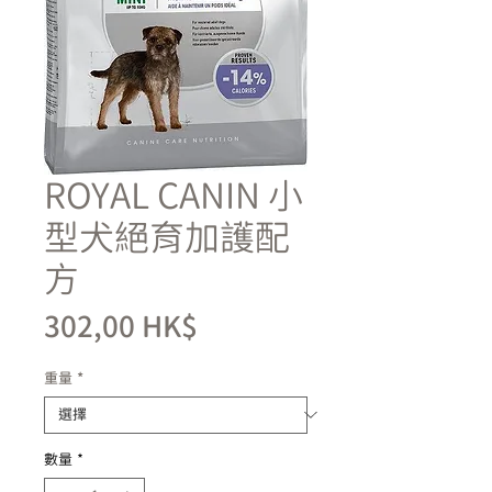
ROYAL CANIN 小
型犬絕育加護配
方
價
302,00 HK$
格
重量
*
數量
*