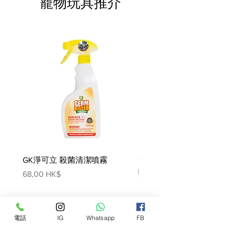
寵物玩具推介
步，去公園玩遊戲或在家耍玩。在牠
的餐盤中額外放一些寵物食品顆粒來
獎勵牠一下，以此來替代零食。最重
要的是，請遵循包裝上的食用指引。
如果你對成犬的健康有任何疑問，請
聯繫你的獸醫。
成分：
玉米，脫水禽肉蛋白，小麥，水解動
物蛋白，玉米蛋白，植物纖維，分離
植物蛋白*，動物脂肪，甜菜漿，酵
母及其部分，魚油，大豆油，洋車前
子及種子，果寡糖，礦物質，琉璃苣
油，金盞花萃取物（葉黃素來源）。
GK淨可立 殺菌清潔噴霧
梵美樂 免過水寵物殺菌
噴霧
價格
68,00 HK$
添加劑（每KG）：營養添加劑：維
價格
78,00 HK$
他命A：22000 IU，維他命D3：1000
IU，E1（鐵）：40mg，E2（碘）：
4mg，E4（銅）：12mg，
電話
IG
Whatsapp
FB