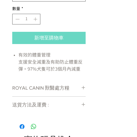
數量
*
新增至購物車
有效的體重管理
支援安全減重及有助防止體重反
彈。97%犬隻可於3個月內減重
控制討食行為
高含量的天然纖維有助犬隻於餐
ROYAL CANIN 獸醫處方糧
與餐之間保持滿足。有助83%減
重的犬隻控制討食行為。
處方糧有機會出現供應商斷貨等侯時間
維持肌肉質量
送貨方法及運費 :
較長情況 , 如需確定貨存量可致電
高蛋白質含量有助支持健康減重
27011777查詢
付款後會收到確定電郵回覆，訂單會在
並維持肌肉質量
7天內以指定方式送達。
專為小型犬研製
運費會以網上系統計算，會包含在網上
處方專為小型犬敏感又獨特的消
訂單中( 無須到付)。消費滿$480 免運