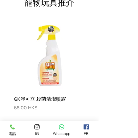
寵物玩具推介
化道˴口腔及泌尿系統而設。
費。
成分：脫水禽肉蛋白，植物纖
維，小麥麩質*，木薯澱粉，水解
動物蛋白，菊苣漿，小麥，玉
米，玉米麩質，動物脂肪，礦物
質，洋車前殼及籽，魚油，脂肪
酸鹽，低聚果糖，萬壽菊提取物
（葉黃素的來源），水解甲殼類
（葡萄糖胺的來源），水解軟骨
（軟骨素的來源）。 *精選高消化
率蛋白質。
營養添加劑：維他命A：19 000
IU，維他命D3：1000 IU，鐵
（3b103）：34毫克，碘
GK淨可立 殺菌清潔噴霧
梵美樂 免過水寵物殺菌
（3b201，3b202）：3.4毫克，
噴霧
價格
68,00 HK$
銅（3b405，3b406）：10毫克，
價格
78,00 HK$
錳（3b502） ，3b504）：44毫
克，鋅（3b603，3b605，
3b606）：136毫克，硒
電話
IG
Whatsapp
FB
（3b801，3b811，3b812）：