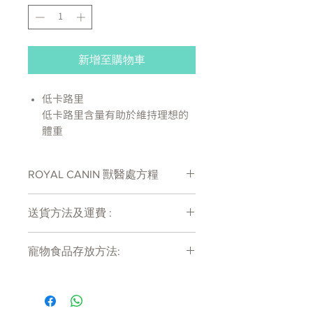
新增至購物車
低卡路里
低卡路里含量有助於維持理想的
體重
易消化
高易消化配方搭配均衡纖維，添
ROYAL CANIN 獸醫處方糧
加益生元幫助腸道蠕動和消化道
健康
處方糧有機會出現供應商斷貨等侯時間
高適口性
送貨方法及運費 :
較長情況 , 如需確定貨存量可致電
高適口性可改善食慾不振的寵物
27011777查詢
付款後會收到確定電郵回覆，訂單會在
主動進食的慾望
寵物食品存放方法:
7天內以指定方式送達。
成分：米**、脫水禽肉蛋白**、
運費會以網上系統計算，會包含在網上
玉米**、水解動物蛋白**、動物
產品需儲存於陰涼乾爽處。開封後請盡
訂單中( 無須到付)。消費滿$480 免運
快於限期內食用完畢。
脂肪**、甜菜漿、蛋粉**、植 物
費。
纖維、礦物質、大豆油**、酵母