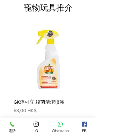
產品、魚油**、洋車前子殼與耔
寵物玩具推介
(黏性物質的來源)、 果寡糖
(0.5％)、棕櫚酸脂肪酸甘油酯、
檸檬酸酯化硬脂酸**、水解酵母
(甘露寡糖的來 源)(0.2％)、金盞
花萃取物(葉黃素的來源)。**高度
易消化的成分
一種具有極易消化特性的蛋白質
在急性腸胃病的情況下，需要持
續食用此配方至少三週才 能使小
腸絨毛再生。 在慢性腸胃病的情
況下，長期餵養可能是必要的/有
益的。 少量多餐有助於維護消化
GK淨可立 殺菌清潔噴霧
機能。
梵美樂 免過水寵物殺菌
噴霧
價格
68,00 HK$
價格
78,00 HK$
電話
IG
Whatsapp
FB