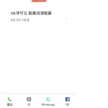
材質: 搖粒絨、超柔絨布
清洗: 可水洗、可熨燙、不可烘乾
GK淨可立 殺菌清潔噴霧
梵美樂 免過水寵物殺菌
噴霧
價格
68,00 HK$
價格
78,00 HK$
電話
IG
Whatsapp
FB