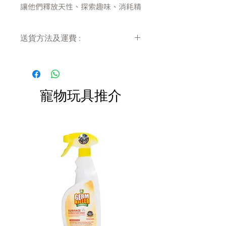
讓他們釋放天性、探索趣味、消耗精
力、減緩焦慮。嗅聞和覓食的刺激從
此在家也能擁有。
送貨方法及運費 :
番茄罐頭模擬寵物愛「扯紙巾」的行
為和嗅覺探索世界的天性，給他們專
付款後會收到確定電郵回覆，訂單會在
屬的快樂趣味。
7天內以指定方式送達。
經過嗅聞翻出食物所獲得的刺激和快
運費會以網上系統計算，會包含在網上
感已經超過食物本身的誘惑。
訂單中( 無須到付)。消費滿$480 免運
寵物玩具推介
費。
POOZPET番茄罐頭狗狗毛絨玩具，
可以讓狗狗通過嗅聞尋找藏在玩具內
的零食或乾糧，舒緩人寵分離焦慮，
消耗狗狗精力，鍛鍊狗狗嗅覺。10
分鐘遊戲消耗的精力等於1小時戶外
散步！
商品規格:
尺寸: 90 mm x 90 mm x 110 mm
重量: 100 g