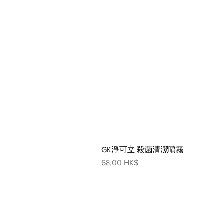
GK淨可立 殺菌清潔噴霧
價格
68,00 HK$
網頁指南
人寵生活館
狗狗
貓貓