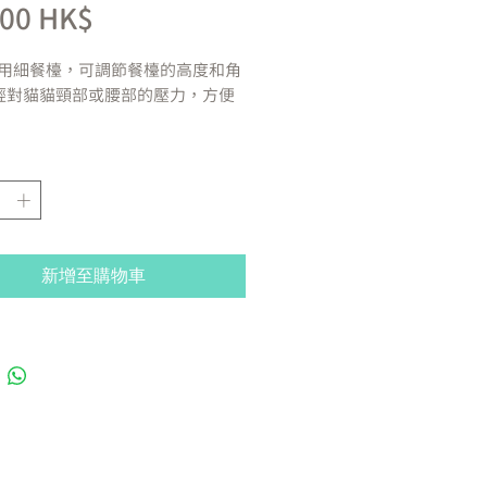
價
,00 HK$
格
用細餐檯，可調節餐檯的高度和角
輕對貓貓頸部或腰部的壓力，方便
檔調節，
5
·
7·9cm
，角度有
1
檔調
0
度。
單，無需工具。可直接用水清洗，
潔。
或分開使用，適合同時養有多隻貓
庭。
新增至購物車
馬來西亞
約
640g
寸：
約
W20 x D17 x H9
（
cm
）
尺寸：
約
W38.5 x D17 x H9
（
cm
）
寸：
約
15 x 15
（
cm
）