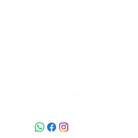
梵美樂 免過水寵物殺菌潔膚
價格
78,00 HK$