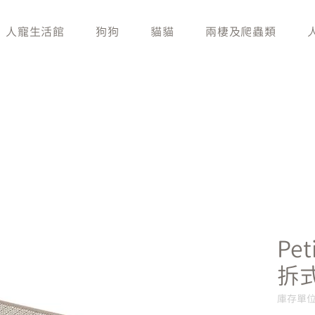
人寵生活館
狗狗
貓貓
兩棲及爬蟲類
Pe
拆式
庫存單位：