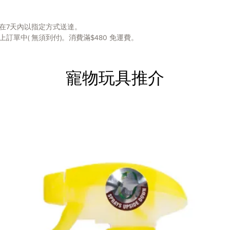
※圖片
在7天內以指定方式送達。
單中( 無須到付)。消費滿$480 免運費。
寵物玩具推介