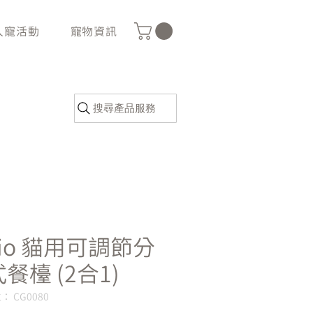
人寵活動
寵物資訊
搜尋產品服務
tio 貓用可調節分
餐檯 (2合1)
 CG0080