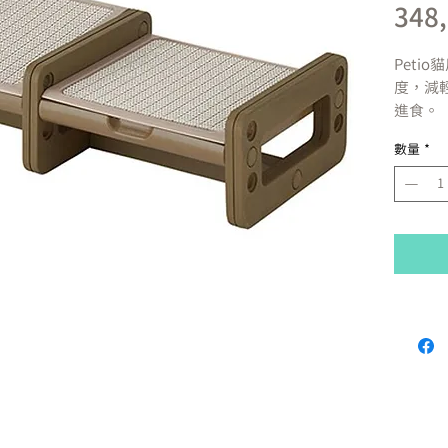
348
Petio
貓
度，減
進食。
高度有
3
數量
*
節，約
1
組裝簡
方便清
可組裝
貓的家
產地：
重量：
單張尺
組裝後
檯面尺