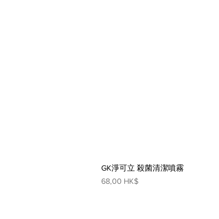
GK淨可立 殺菌清潔噴霧
價格
68,00 HK$
網頁指南