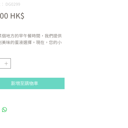
 DG0299
價
,00 HK$
格
某個地方的早午餐時間，我們提供
列美味的蛋液選擇。現在，您的小
們的朋友可以和您一起吃早午餐，
與血腥瑪麗一起玩耍，同時推薦片
麵包、班尼迪克蛋、雞肉和華夫餅
梨吐司的自助餐。這些玩具和它們
涎的功能會讓你毛茸茸的朋友立刻
鐘！ 100% 可機洗 耐用的雙層面
新增至購物車
固縫線，更加耐用 互動功能帶來數小
趣