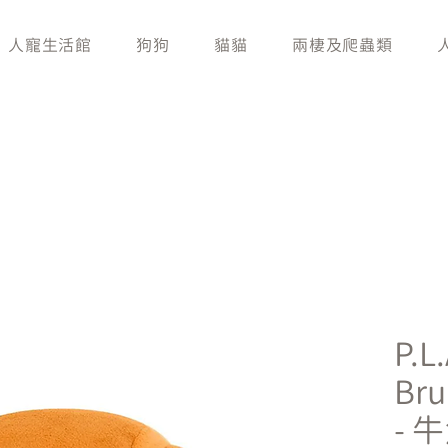
人寵生活館
狗狗
貓貓
兩棲及爬蟲類
P.L
Bru
- 