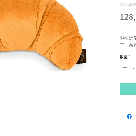
庫存單位：
128
現在是
了一系
狗和他
數量
*
並歡呼
狀羊角
以及鱷
令人垂
要求幾秒
料 加
時的樂