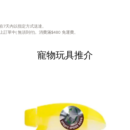
在7天內以指定方式送達。
單中( 無須到付)。消費滿$480 免運費。
寵物玩具推介