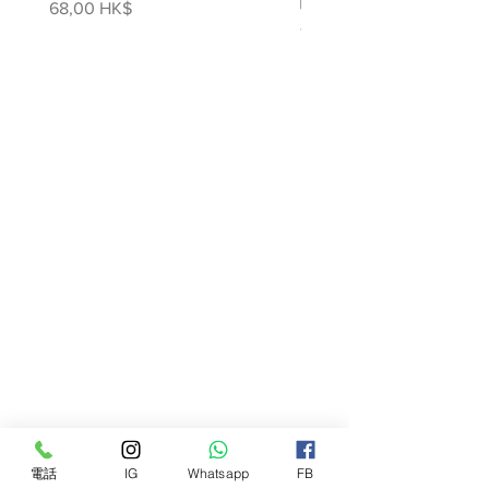
噴霧
價格
68,00 HK$
標準和 REACH - SVHC 的要求
價格
78,00 HK$
電話
IG
Whatsapp
FB