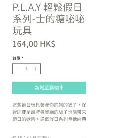
P.L.A.Y 輕鬆假日
系列-士的糖咇咇
玩具
價
164,00 HK$
格
數量
*
新增至購物車
這些節日玩具裝滿你的狗的襪子，保
證即使是最脾氣暴躁的騙子也能帶來
節日的歡樂。這個假日系列包括經典
的聖誕最愛，包括薑餅人、拐杖糖、
熱巧克力、聖誕原木和烤火雞，讓您