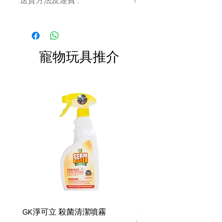
送貨方法及運費 :
的聖誕節早晨更加甜蜜和難忘。因
此，在假期中與您的小狗一起吱吱作
付款後會收到確定電郵回覆，訂單會在
響，並用這些非常適合任何拍照的美
7天內以指定方式送達。
味假期玩具來捕捉樂趣！
運費會以網上系統計算，會包含在網上
訂單中( 無須到付)。消費滿$480 免運
寵物玩具推介
費。
是時候裝飾聖誕樹了？不要忘記我們
的聖誕老人的小吱吱聲！在把它們送
給你的小狗之前，把它們掛在你的聖
誕樹上作為裝飾品或用作聖誕襪填充
物。
環保的 PlanetFill® 灌裝機由 100%
經過消費後認證的安全回收塑料瓶製
成
可機洗和烘乾機友好
特點 無偶氮染料
我們所有的玩具都符合同樣嚴格的嬰
兒和兒童產品製造質量標準。滿足
EN71 – 第 1、2、3 和 9 部分（歐
GK淨可立 殺菌清潔噴霧
梵美樂 免過水寵物殺菌
盟）、ASTM F963（美國）玩具安全