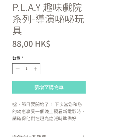
P.L.A.Y 趣味戲院
系列-導演咇咇玩
具
價
88,00 HK$
格
數量
*
新增至購物車
噓，節目要開始了！ 下次當您和您
的幼崽享受一個晚上觀看新電影時，
請確保他們在燈光熄滅時準備好
Hollywoof Cinema 毛絨玩具系列。
他們可以在戴著電影 3-D 眼鏡的同時