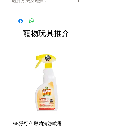
送貨方法及運費 :
Fluffles Chips，然後用令人耳目一
新的 Good Boy 可樂洗掉所有的美
付款後會收到確定電郵回覆，訂單會在
味！ 作為稍後的小點心，嚐嚐
7天內以指定方式送達。
Swirls n Slobbers Soft Serve 或
運費會以網上系統計算，會包含在網上
Lollipup。 你的小狗的糖熱永遠不會
訂單中( 無須到付)。消費滿$480 免運
寵物玩具推介
費。
結束！
手工製作工藝，雙層外部和加固縫
線，更加耐用
環保的 PlanetFill® 灌裝機由 100%
經過消費後認證的安全回收塑料瓶製
成
可機洗和烘乾機友好
特點 無偶氮染料
我們所有的玩具都符合同樣嚴格的嬰
兒和兒童產品製造質量標準。 滿足
EN71 – Part 1, 2, 3 & 9 (EU), ASTM
F963 (US) 玩具安全標準和 REACH -
SVHC 的要求
GK淨可立 殺菌清潔噴霧
梵美樂 免過水寵物殺菌