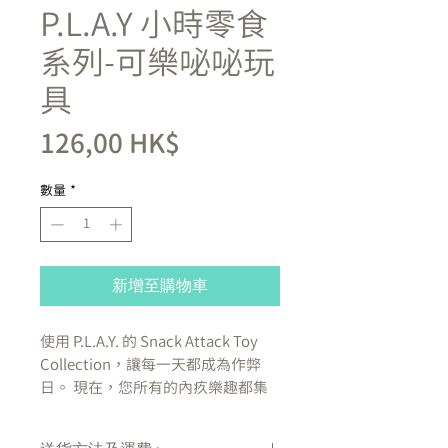
P.L.A.Y 小時零食
系列-可樂咇咇玩
具
價
126,00 HK$
格
數量
*
新增至購物車
使用 P.L.A.Y. 的 Snack Attack Toy
Collection，讓每一天都成為作弊
日。 現在，您所有的內疚樂趣都集
中在一組 - 從我們令人垂涎的
Puppy-roni Pizza 開始，然後是一些