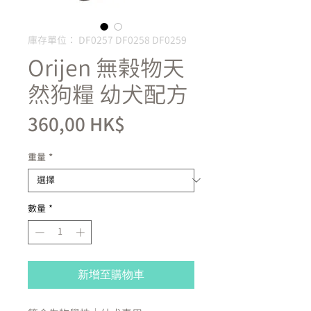
庫存單位： DF0257 DF0258 DF0259
Orijen 無榖物天
然狗糧 幼犬配方
價
360,00 HK$
格
重量
*
數量
*
新增至購物車