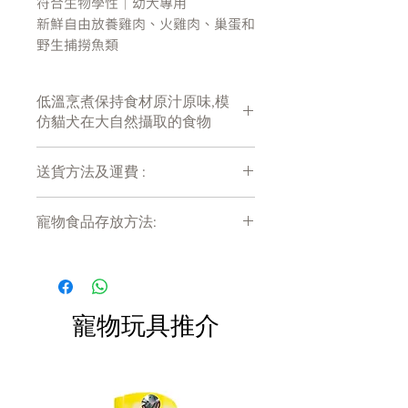
符合生物學性｜幼犬專用
新鮮自由放養雞肉、火雞肉、巢蛋和
野生捕撈魚類
所有的幼犬都需要來自新鮮完整多元
低溫烹煮保持食材原汁原味,模
肉類的豐富蛋白質及脂肪，以幫助牠
仿貓犬在大自然攝取的食物
們成長茁壯。
ORIJEN 幼犬的配方經過專業設計，
送貨方法及運費 :
符合美國飼料管理協會，適合所有生
付款後會收到確定電郵回覆，訂單會在
長階段的狗。
寵物食品存放方法:
7天內以指定方式送達。
運費會以網上系統計算，會包含在網上
ORIJEN含38%豐富蛋白質，17%低
產品需儲存於陰涼乾爽處。開封後請盡
訂單中( 無須到付)。消費滿$480 免運
快於限期內食用完畢。
升醣的碳水化合物，根據幼犬的生理
費。
需求，完整滋養您的愛犬。
ORIJEN裡2/3的肉是鮮肉（冷藏、不
寵物玩具推介
加防腐劑）或生鮮（急速冷凍、不加
防腐劑），是其他品牌的狗食品無法
比擬的。
1/3的肉為新鮮雞肉、火雞肉和魚