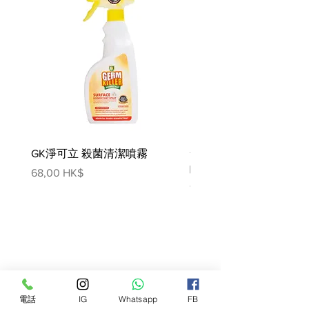
類，以90度低溫進行溫和脫水，供
給鮮肉無法單獨提供的豐富蛋白質。
滿滿營養的完整獵食比例鮮肉、內臟
和軟骨，加上完整的魚類和雞蛋，完
美滿足所有幼犬的營養需求。
加入冷凍乾燥雞肝和火雞肝，大幅提
升嗜口性，ORIJEN美味無比，就連
最挑食的狗都無法拒絕。
GK淨可立 殺菌清潔噴霧
梵美樂 免過水寵物殺菌
產地:加拿大
噴霧
價格
68,00 HK$
成份:
價格
78,00 HK$
85%肉含量｜15%蔬菜水果
新鮮雞肉（11%）, 新鮮火雞肉
（7%）, 新鮮全蛋（6%）, 新鮮完
整鯡魚 （6%）, 新鮮雞肝（5%）,
新鮮完整比目魚（5%）, 新鮮 火雞
肝（5%）, 新鮮雞心（4%）, 新鮮火
雞心（4%）, 新鮮雞脖子 （4%）,
電話
IG
Whatsapp
FB