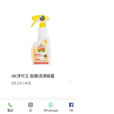
成份:
人道飼養的豬肉、鷹嘴豆、海捕白魚
粉、豌豆、綠扁豆、鯡魚粉、蕃薯、
椰子油（混合生育酚）、蕃茄、亞麻
籽仁、葵花籽油、南瓜、胡蘿蔔、紅
菜頭、天然日曬苜蓿、菊苣根、三文
魚油、鹽、氯化鉀、磷酸氫鈣、混合
生育酚（天然防腐劑）維他命 E 、泛
酸鈣、菸鹼酸、維他命 A、核黃素、
維他命 D3 、維他命 B12、硝酸硫胺
明（維生素B1）、葉酸、氯化膽
GK淨可立 殺菌清潔噴霧
梵美樂 免過水寵物殺菌
鹼、蛋白鋅、碳酸鈣、蛋白鐵、蛋白
銅、蛋白錳、硒酵母、碘酸鈣、迷迭
噴霧
價格
68,00 HK$
香提取物、薑黃、牛磺酸、肉桂
價格
78,00 HK$
營養分析:
粗蛋白質 30%
電話
IG
Whatsapp
FB
粗脂肪 14%