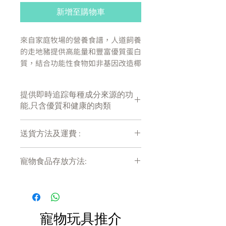
新增至購物車
來自家庭牧場的營養食譜，人道飼養
的走地豬提供高能量和豐富優質蛋白
質，結合功能性食物如非基因改造椰
子油、南瓜和紅菜頭等，有助腸道健
康。
提供即時追踪每種成分來源的功
能,只含優質和健康的肉類
來自經過認證的 HUMANE® 農場
的豬肉，不含抗生素或生長激素
送貨方法及運費 :
椰子油和南瓜等天然超級食品
本地採購的非基因改造水果和蔬
付款後會收到確定電郵回覆，訂單會在
菜
寵物食品存放方法:
7天內以指定方式送達。
不含人工香料、色素或防腐劑
運費會以網上系統計算，會包含在網上
不含穀物、玉米、小麥或大豆
產品需儲存於陰涼乾爽處。開封後請盡
訂單中( 無須到付)。消費滿$480 免運
快於限期內食用完畢。
不含家禽或肉類副產品
費。
產地:
寵物玩具推介
美國