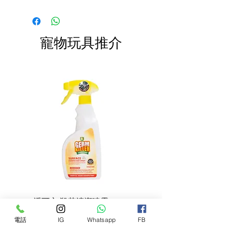
產品需儲存於陰涼乾爽處。開封後請盡
形式來提供生肉的營養價值。
訂單中( 無須到付)。消費滿$800 免運
快於限期內食用完畢。
費。
寵物玩具推介
富含蛋白質：
來自加拿大的三文魚，鯡魚，無鬚
鱈，比目魚，鱈魚，鰈魚，全部新鮮
不經凍結。
Nutriboost 冷凍脫水生肉：
新鮮雞肉加入綠貽貝，太平洋鱈魚
肝，南瓜和阿卡迪亞海帶，然後溫和
地冷凍乾燥，鎖定天然營養，提供優
越的味道，促進最佳的健康。
椰子植物油：
使用特殊的植物性混合物和椰子油能
GK淨可立 殺菌清潔噴霧
梵美樂 免過水寵物殺菌
夠提供多種健康益處。
噴霧
價格
68,00 HK$
電話
IG
Whatsapp
FB