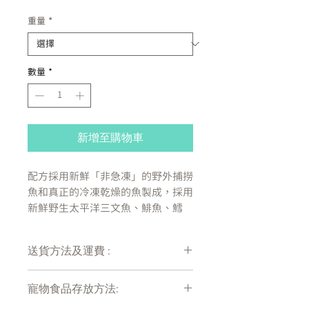
格
重量
*
數量
*
新增至購物車
配方採用新鮮「
非急凍
」的野外捕撈
魚和真正的冷凍乾燥的魚製成，採用
新鮮野生太平洋三文魚、鯡魚、鱈
魚、鰨、鱈魚及箭齒比目魚製作而成
送貨方法及運費 :
Nutrience SubzeroTM 無穀物天
然狗糧，
加拿大製造
，結合富含
付款後會收到確定電郵回覆，訂單會在
蛋白質的乾糧顆粒和冷凍脫水的
寵物食品存放方法:
7天內以指定方式送達。
Nutriboost，以方便容易餵食的
運費會以網上系統計算，會包含在網上