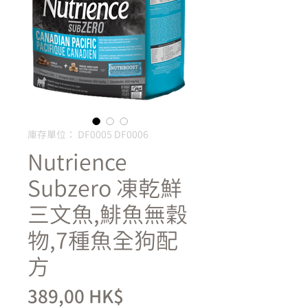
庫存單位： DF0005 DF0006
Nutrience
Subzero 凍乾鮮
三文魚,鯡魚無穀
物,7種魚全狗配
方
價
389,00 HK$