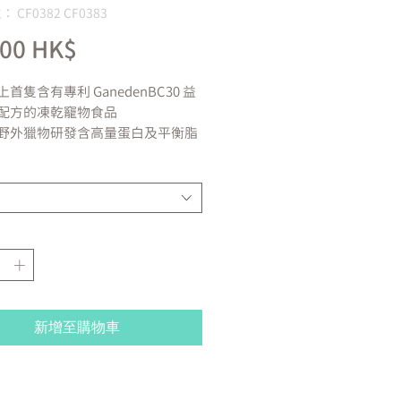
 CF0382 CF0383
價
,00 HK$
格
首隻含有專利 GanedenBC30 益
配方的凍乾竉物食品
野外獵物研發含高量蛋白及平衡脂
量
提升Nulo Freestyle 乾糧味道之
單獨作食糧之用
，三文魚，雞脖子，雞肉肝，雞
亞麻籽，菠菜，三文魚油，小紅
椰子油，菊粉，海帶乾，氯化鉀，
凝固芽孢桿菌發酵產品，牛磺酸，
鋅，鐵蛋白質，維生素E補充劑，
新增至購物車
素單硝酸鹽，鹽酸吡哆辛，維生素
銅蛋白，錳蛋白，混合生育酚（作
腐劑），維生素D3
析 :