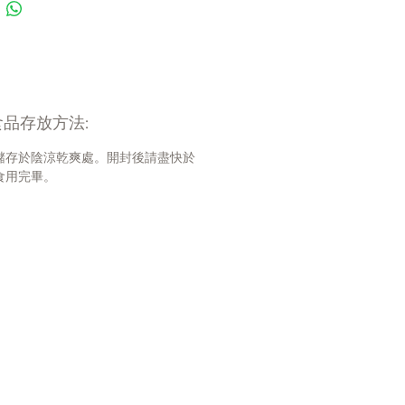
de Protein Min 46%
ude Fat Min 23%
ude Fiber Max 2%
isture Max 5%
illus coagulans Mins
品存放方法:
0,000,000 CFU/lbs
儲存於陰涼乾爽處。開封後請盡快於
食用完畢。