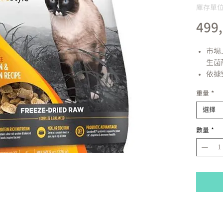
庫存單位：
499
市場上
生菌
依據
肪含
重量
*
能用作
用或
選擇
成分:
數量
*
雞肉
心，
莓，
鹽，
蛋白
硫胺
A，
為防
營養分