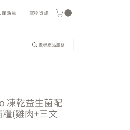
人寵活動
寵物資訊
搜尋產品服務
lo 凍乾益生菌配
貓糧(雞肉+三文