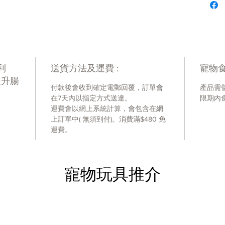
Cru
Cr
Cr
Mo
Bac
利
送貨方法及運費 :
寵物食
1,00
提升腸
付款後會收到確定電郵回覆，訂單會
產品需
在7天內以指定方式送達。
限期內
運費會以網上系統計算，會包含在網
上訂單中( 無須到付)。消費滿$480 免
運費。
寵物玩具推介