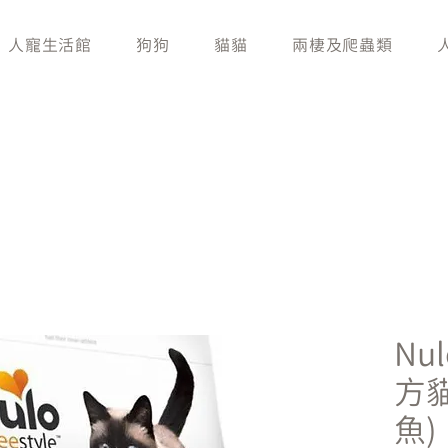
人寵生活館
狗狗
貓貓
兩棲及爬蟲類
Nu
方
魚)