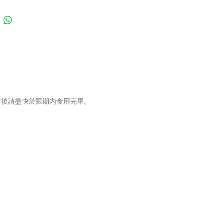
物和無麩質
貓狗
封後請盡快於限期內食用完畢。
析
質
Min 60%
Min 2%
Max 1%
Max 5%