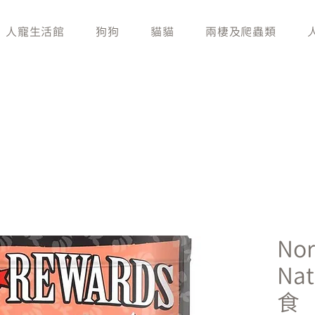
人寵生活館
狗狗
貓貓
兩棲及爬蟲類
Nor
Na
食