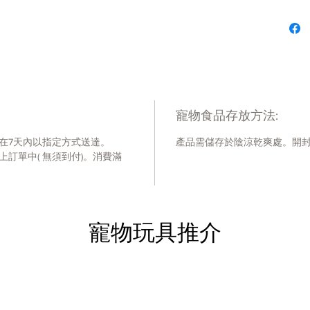
無穀
適合
成份 :
鮮蝦
產地：
寵物食品存放方法:
美國
在7天內以指定方式送達。
產品需儲存於陰涼乾爽處。開
訂單中( 無須到付)。消費滿
營養分
粗蛋白
脂肪
纖維
水分
寵物玩具推介