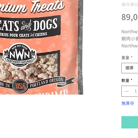
庫存單位：
89,
Northw
蝦肉小食
North
的科學
重量
*
一款純
健康、
選擇
是一種
數量
*
鮮食品
生活質
體型或
North
無庫存
凍保存
破壞天
10
美國