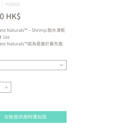
 PS0006
價
00 HK$
格
est Naturals™ – Shrimp 脫水凍乾
 1oz
west Naturals™諾為是基於最先進
和生鮮原料配方原則，精心配製的
天然無殼物凍乾食品。為寵物增強
延長壽命提供很大的幫助，而且這
簡便餵食的膳食選擇。我們相信生
餵養寵物的前提下，能提高它們的
量。我們的使命就是積極孕育不同
活躍程度的愛寵們。
westNaturals™採用了獨特的新鮮冷
技術來保證營養元素的完整性，不
然維生素，礦物質，酶和氨基酸。
在恢復供應時通知我
0％鮮蝦
製造和採購