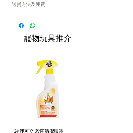
送貨方法及運費 :
付款後會收到確定電郵回覆，訂單會在
7天內以指定方式送達。
運費會以網上系統計算，會包含在網上
訂單中( 無須到付)。消費滿$480 免運
寵物玩具推介
費。
GK淨可立 殺菌清潔噴霧
梵美樂 免過水寵物殺菌