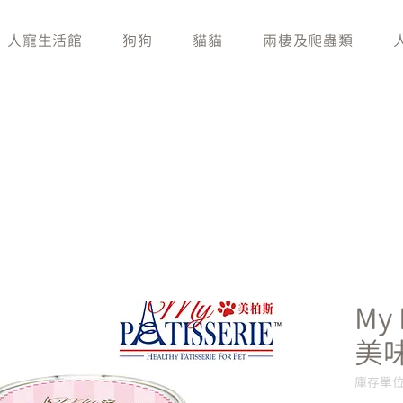
人寵生活館
狗狗
貓貓
兩棲及爬蟲類
My 
美
庫存單位：