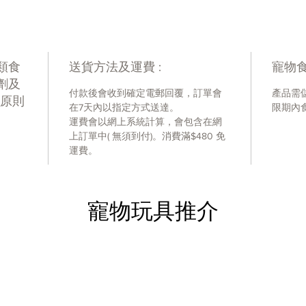
類食
送貨方法及運費 :
寵物食
劑及
付款後會收到確定電郵回覆，訂單會
產品需
P原則
在7天內以指定方式送達。
限期內
運費會以網上系統計算，會包含在網
上訂單中( 無須到付)。消費滿$480 免
運費。
寵物玩具推介