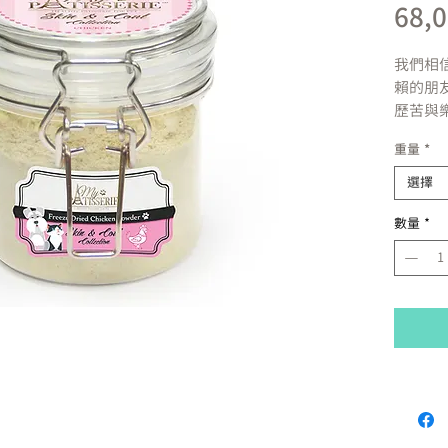
68,
我們相
賴的朋
歷苦與
最好的
重量
*
心。我
來，他
選擇
食品給
數量
*
品，確
材、不
寵物健
產地:香