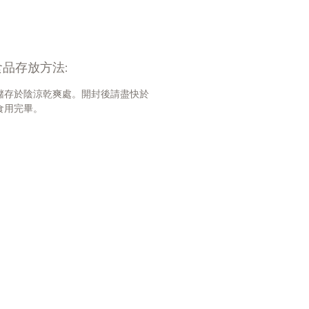
品存放方法:
儲存於陰涼乾爽處。開封後請盡快於
食用完畢。