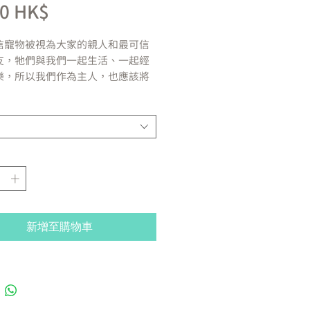
價
00 HK$
格
信寵物被視為大家的親人和最可信
友，牠們與我們一起生活、一起經
樂，所以我們作為主人，也應該將
給牠，令牠們吃得健康，生活得開
們的餅師以最嚴格的方法挑選出
們致力烘焙最美味和最健康的寵物
您們的愛寵，用心製造每一款產
保製造的產品是新鮮、使用優質食
含人造色素或防腐劑，以確保您的
康地享受到最美味的食物。​
港
新增至購物車