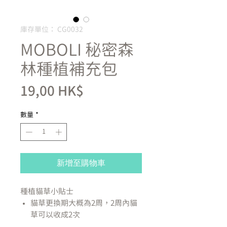
庫存單位： CG0032
MOBOLI 秘密森
林種植補充包
價
19,00 HK$
格
數量
*
新增至購物車
種植貓草小貼士
貓草更換期大概為2周，2周內貓
草可以收成2次
植物也會老化而且一老不返，請