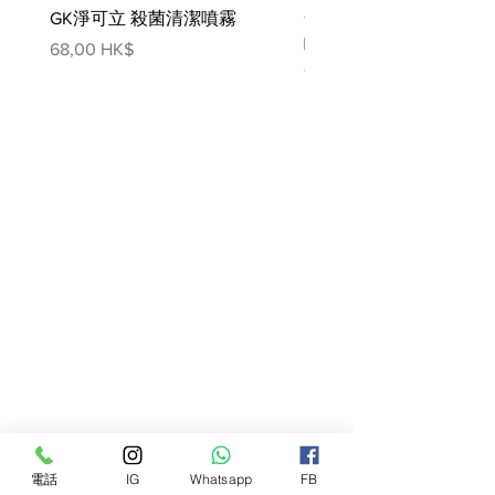
GK淨可立 殺菌清潔噴霧
梵美樂 免過水寵物殺菌
噴霧
價格
68,00 HK$
價格
78,00 HK$
電話
IG
Whatsapp
FB