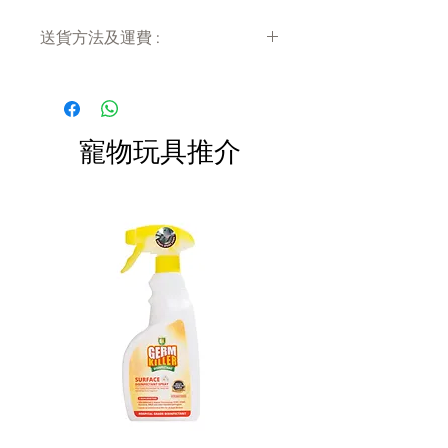
定期更換新的椰子土和種子，讓
送貨方法及運費 :
貓貓隨時可以品嘗最佳品質的貓
草
付款後會收到確定電郵回覆，訂單會在
使用附送的兩顆椰子土及一包貓
7天內以指定方式送達。
草種子，以200毫升清水混合，即
運費會以網上系統計算，會包含在網上
可開始種植
訂單中( 無須到付)。消費滿$480 免運
寵物玩具推介
費。