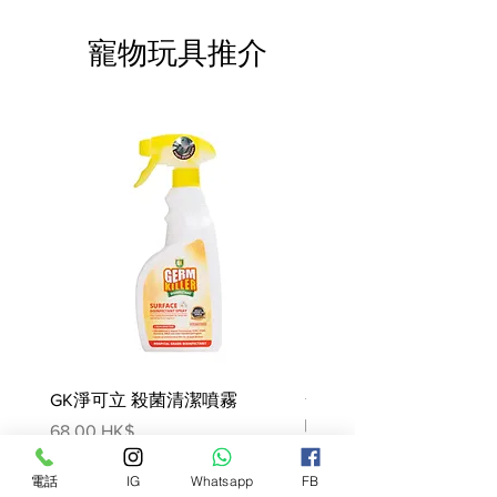
寵物玩具推介
GK淨可立 殺菌清潔噴霧
梵美樂 免過水寵物殺菌
噴霧
價格
68,00 HK$
價格
78,00 HK$
電話
IG
Whatsapp
FB