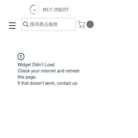
搜尋產品服務
Widget Didn’t Load
Check your internet and refresh
this page.
If that doesn’t work, contact us.