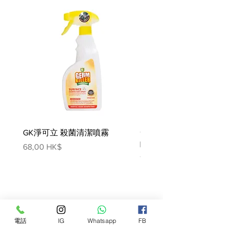
營養分析:
粗蛋白 9.5%
原油和脂肪 6.0%
粗纖維 0.3%
粗灰分 2.2%
水分 82.0%
微量元素（每公斤）：
鋅（作為一水硫酸鋅）15.2 毫克，
錳（作為一水硫酸錳）3.2 毫克，碘
（作為碘酸鈣）0.5 毫克。
GK淨可立 殺菌清潔噴霧
梵美樂 免過水寵物殺菌
噴霧
價格
68,00 HK$
價格
78,00 HK$
電話
IG
Whatsapp
FB