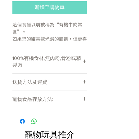
新增至購物車
這個食譜以前被稱為“有機牛肉常
餐”。
如果您的貓喜歡光滑的餡餅，但更喜
歡吃有機成分，那麼這正是它們在等
您帶來的東西。
100%有機食材,無肉粉,骨粉或精
製肉
我們的有機肉醬質地柔軟、光滑，特
別容易舔舐，裡面裝滿了貓會忍不住
吞食的適當肉類和魚類。 當你把它
送貨方法及運費 :
放下時，他們甚至會從一整天的小睡
付款後會收到確定電郵回覆，訂單會在
中醒來——用有機原料製成：新鮮烹
寵物食品存放方法:
7天內以指定方式送達。
製的雞肉、豬肉、牛肉和魚，再加上
運費會以網上系統計算，會包含在網上
胡蘿蔔，這個食譜絕對是贏家。 並
產品需儲存於陰涼乾爽處。開封後請盡
訂單中( 無須到付)。消費滿$480 免運
快於限期內食用完畢。
且不添加糖（貓糧不常見），這些無
費。
穀物食譜營養完整 - 因此它們不僅美
味，而且是完整的包裝。
寵物玩具推介