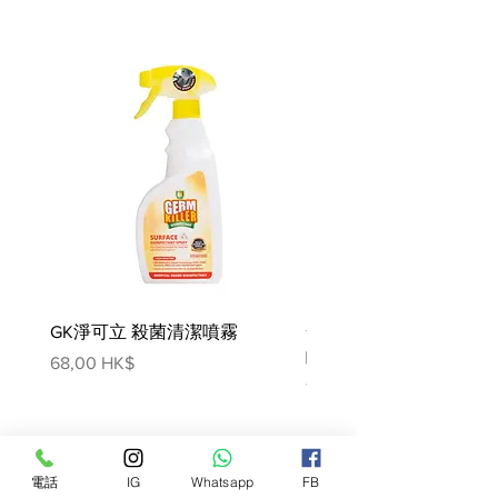
有機成分
由適當的肉和魚製成
天然成分
無穀食譜
無添加糖
完整和平衡的食譜
產地:英國
成份:
有機牛肉 (26%)、有機雞肉 (20%)、
有機豬肉 (10.5%)、礦物質、藻類
GK淨可立 殺菌清潔噴霧
梵美樂 免過水寵物殺菌
營養分析:
噴霧
價格
68,00 HK$
粗蛋白 9.5%
價格
78,00 HK$
原油和脂肪 5%
粗灰分 2%
粗纖維 0.2%
電話
IG
Whatsapp
FB
水分 82%