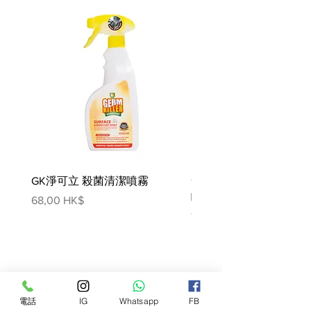
營養分析：
粗蛋白 (最小值)
10
%
粗脂肪 (最小值)
0.7
%
粗纖維 (最大值)
0.8
%
灰質 (最大值)
2
%
水分 (最大值)
86
%
GK淨可立 殺菌清潔噴霧
梵美樂 免過水寵物殺菌
噴霧
價格
68,00 HK$
價格
78,00 HK$
電話
IG
Whatsapp
FB