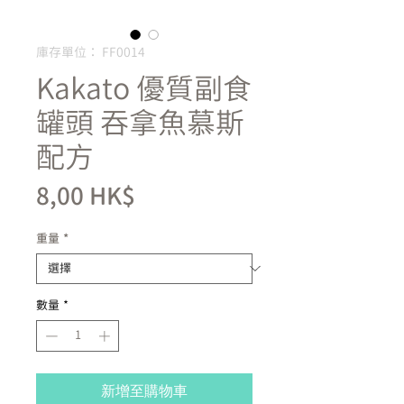
庫存單位： FF0014
Kakato 優質副食
罐頭 吞拿魚慕斯
配方
價
8,00 HK$
格
重量
*
數量
*
新增至購物車