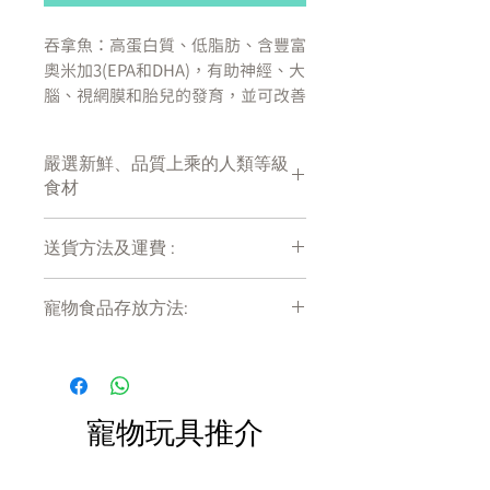
吞拿魚：高蛋白質、低脂肪、含豐富
奧米加3(EPA和DHA)，有助神經、大
腦、視網膜和胎兒的發育，並可改善
皮膚和毛髮狀況。
慕絲質地：特別適合對咀嚼固體食物
嚴選新鮮、品質上乘的人類等級
有困難的貓狗，並方便與乾糧及保健
食材
品混合餵食。
清真認證
送貨方法及運費 :
產地:泰國
付款後會收到確定電郵回覆，訂單會在
寵物食品存放方法:
7天內以指定方式送達。
成份:
運費會以網上系統計算，會包含在網上
產品需儲存於陰涼乾爽處。開封後請盡
訂單中( 無須到付)。消費滿$480 免運
快於限期內食用完畢。
吞拿魚
51
%
費。
植物油
2
%
多醣膠
1
%
寵物玩具推介
澱粉
0.2
%
水分
45.8
%