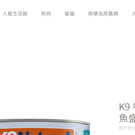
人寵生活館
狗狗
貓貓
兩棲及爬蟲類
K9
魚
庫存單位：