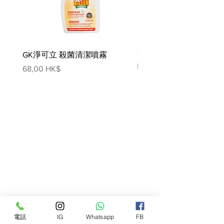
GK淨可立 殺菌清潔噴霧
梵美樂 免過水寵物殺菌
噴霧
價格
68,00 HK$
價格
78,00 HK$
電話
IG
Whatsapp
FB