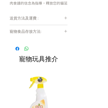
肉食譜的信念為指導，釋放您的貓茁
壯成長的潛力。使用 Instinct 添加您
的貓渴望的口味和多樣性——這是您
送貨方法及運費 :
貓餐的完美補充添加貓渴望的美味和
水分 不含穀物、馬鈴薯、玉米、小
付款後會收到確定電郵回覆，訂單會在
麥、大豆、副產品粉、人工色素或防
寵物食品存放方法:
7天內以指定方式送達。
腐劑
運費會以網上系統計算，會包含在網上
產品需儲存於陰涼乾爽處。開封後請盡
訂單中( 無須到付)。消費滿$480 免運
快於限期內食用完畢。
費。
寵物玩具推介