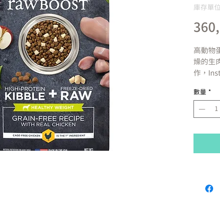
庫存單位：
360
高動物
燥的生
作，Ins
正的雞
數量
*
的方法
並將更
碗中。
-為幼犬
品 + 
-無籠
以支持
-凍乾原
少加工
-平衡
健康的蛋
促進大