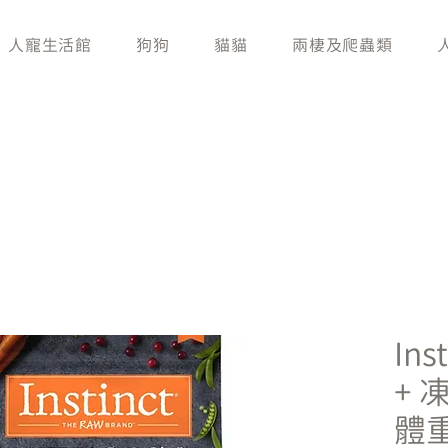
人寵生活館
狗狗
貓貓
兩棲及爬蟲類
Ins
+ 
體重