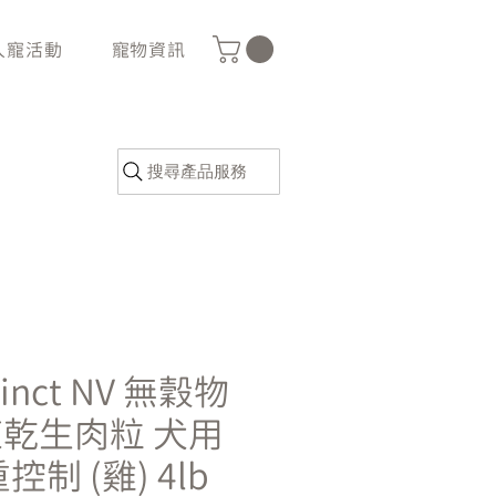
人寵活動
寵物資訊
搜尋產品服務
tinct NV 無穀物
凍乾生肉粒 犬用
控制 (雞) 4lb