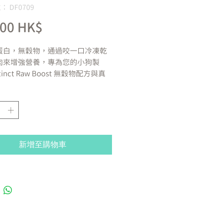
 DF0709
價
,00 HK$
格
蛋白，無穀物，通過咬一口冷凍乾
肉來增強營養，專為您的小狗製
tinct Raw Boost 無穀物配方與真
肉幼犬是一種更好的餵食粗磨食物
。釋放您的小狗茁壯成長的潛力，
多純淨、真正的生食營養放入每個
增加營養 - 無穀物、高蛋白粗磨食
凍乾原料
新增至購物車
雞是第一種成分——富含動物蛋白，
生長和玩耍所需的能量
料 - 全天然、富含蛋白質、經過最
的真雞肉
混合的家禽、魚和肉蛋白質，以提供
白質暴露 + 雞蛋中的天然 DHA，
腦和眼睛發育