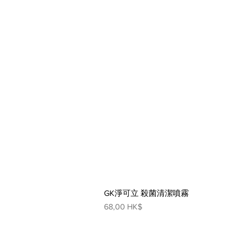
GK淨可立 殺菌清潔噴霧
價格
68,00 HK$