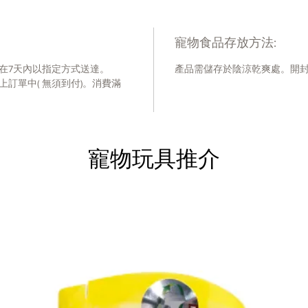
-不含
副產品
寵物食品存放方法:
在7天內以指定方式送達。
產品需儲存於陰涼乾爽處。開
訂單中( 無須到付)。消費滿
寵物玩具推介