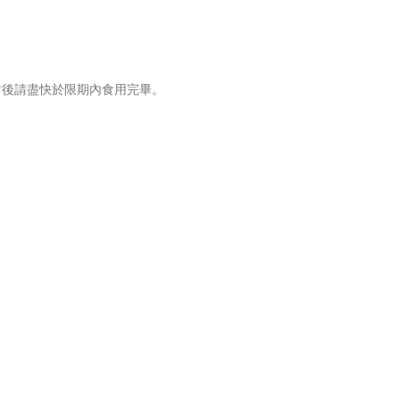
穀物、馬鈴薯、玉米、小麥、大豆、
粉、人工色素或防腐劑
封後請盡快於限期內食用完畢。