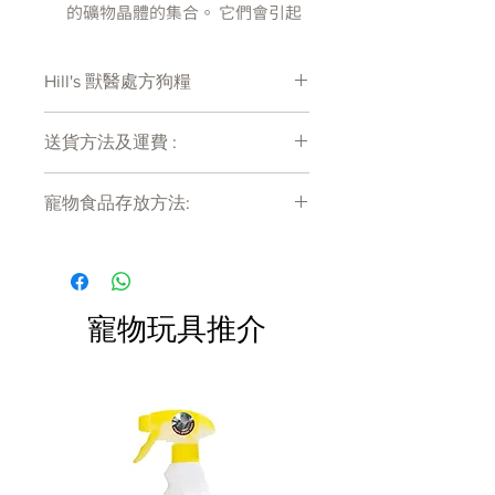
的礦物晶體的集合。 它們會引起
不適並導致需要獸醫護理的更嚴
重的問題。
Hill's 獸醫處方狗糧
因為您的狗吃的食物對他或她的
整體健康和福祉起著重要作用，
處方糧有機會出現供應商斷貨等侯時間
希爾的營養師和獸醫開發了臨床
送貨方法及運費 :
較長情況 , 如需確定貨存量可致電
營養品，特別是為了幫助支持您
27011777查詢
付款後會收到確定電郵回覆，訂單會在
的狗的膀胱健康。
寵物食品存放方法:
7天內以指定方式送達。
狗需要適當的礦物質平衡來保持
運費會以網上系統計算，會包含在網上
良好的膀胱健康。 過量的礦物質
產品需儲存於陰涼乾爽處。開封後請盡
訂單中( 無須到付)。消費滿$480 免運
快於限期內食用完畢。
會促進尿液中晶體的形成，從而
費。
導致膀胱結石的形成。
產品如何作用 :
寵物玩具推介
控制水平的高品質、高度易消化
的蛋白質
低鈉和低鈣
促進理想的尿液 pH 值
富含牛磺酸、左旋肉鹼和抗氧化
劑