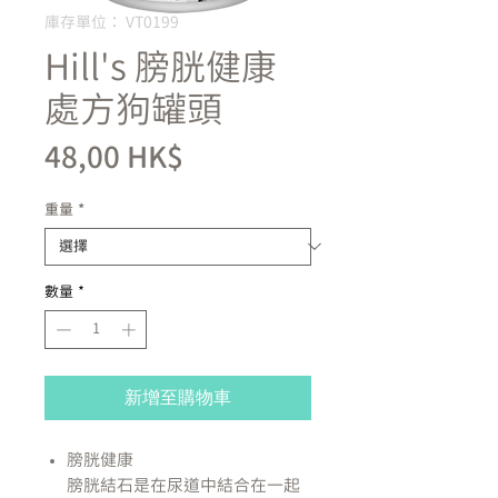
庫存單位： VT0199
Hill's 膀胱健康
處方狗罐頭
價
48,00 HK$
格
重量
*
數量
*
新增至購物車
膀胱健康
膀胱結石是在尿道中結合在一起