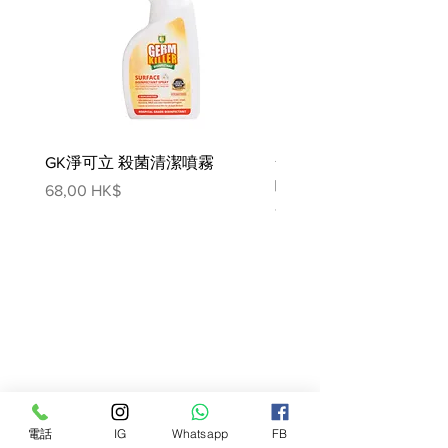
產品如何作用 :
降低非鳥糞石形成的風險
支持重要的腎功能
支持健康的免疫系統
成分:
水、玉米澱粉、蛋製品、雞脂
肪、豬肝、糖、大米、粉狀纖維
GK淨可立 殺菌清潔噴霧
素、亞麻籽、檸檬酸鉀、碳酸
梵美樂 免過水寵物殺菌
鈣、氯化膽鹼、磷酸一鈉、維生
噴霧
價格
68,00 HK$
素（維生素 E 補充劑、硝酸硫胺
價格
78,00 HK$
素、菸酸補充劑、泛酸鈣、 維生
素 B12 補充劑、鹽酸吡哆醇、生
物素、核黃素補充劑、維生素 D3
補充劑、葉酸）、L-賴氨酸、碘
化鹽、氧化鎂、礦物質（硫酸
錳、氧化鋅、硫酸亞鐵、硫酸
銅、碘酸鈣）、牛磺酸、 左旋肉
鹼、β-胡蘿蔔素。
營養分析 :
電話
IG
Whatsapp
FB
蛋白質
13.4