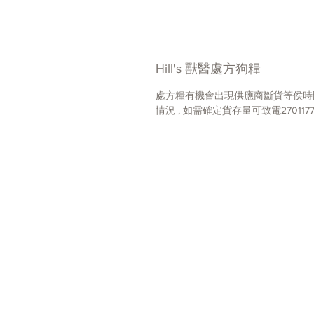
Hill's 獸醫處方狗糧
處方糧有機會出現供應商斷貨等侯時
情況 , 如需確定貨存量可致電270117