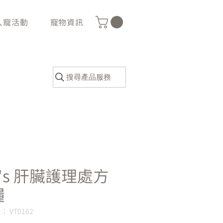
人寵活動
寵物資訊
搜尋產品服務
ll's 肝臟護理處方
糧
 VT0162