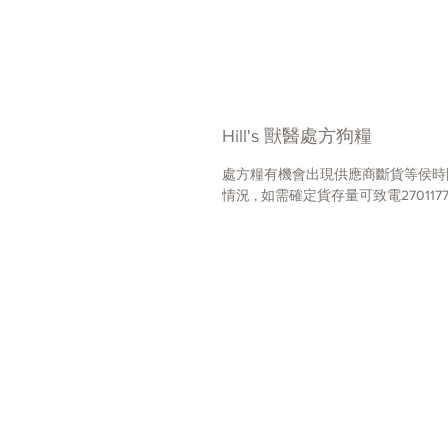
Hill's 獸醫處方狗糧
處方糧有機會出現供應商斷貨等侯時
情況 , 如需確定貨存量可致電270117