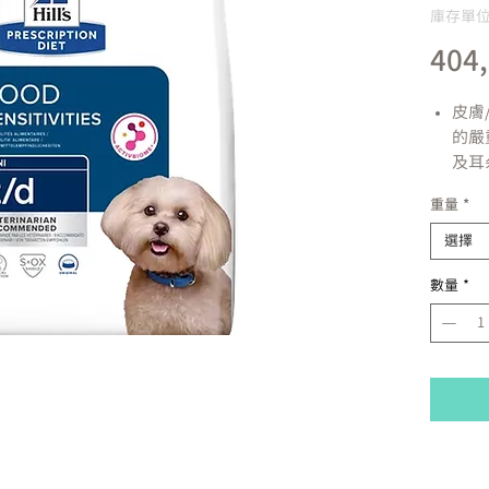
庫存單位：
404
皮膚
的嚴
及耳
敏或
重量
*
型的
常的
選擇
應的
數量
*
重要
希爾
研發
種皮
床實
反應
產品
高度
高含