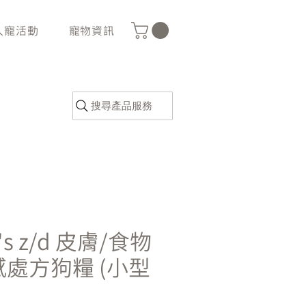
人寵活動
寵物資訊
搜尋產品服務
l's z/d 皮膚/食物
感處方狗糧 (小型