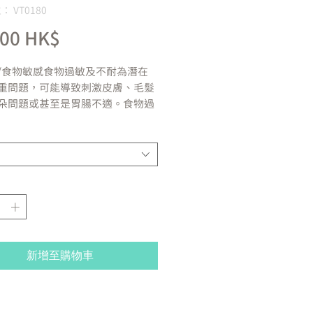
 VT0180
價
,00 HK$
格
/食物敏感
食物過敏及不耐為潛在
重問題，可能導致刺激皮膚、毛髮
朵問題或甚至是胃腸不適。食物過
不耐，也稱之為食物不良反應，典
經驗即對食物中的蛋白質產生不正
反應。如果您的愛犬有食物不良反
問題，那麼餵食正確的食物則更為
。
思TM的營養專家及獸醫師們特別
臨床營養配方，以幫助緩解愛犬各
膚及食物敏感的症狀，此配方經臨
驗證明有助於避免對食物產生不良
新增至購物車
。
如何作用 :
水解蛋白質及單一碳水化合物來源
量的維生素E及天然纖維