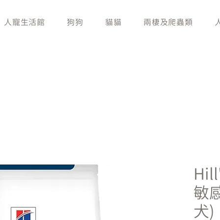
人寵生活館
狗狗
貓貓
兩棲及爬蟲類
Hil
敏
犬)