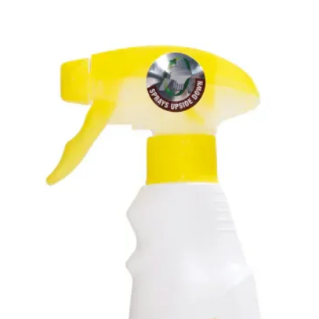
D3
亞鐵
鈣、
素E
營養分
蛋白
脂肪
粗纖
碳水化
鈣
鈉
鉀
鎂
牛磺
精胺