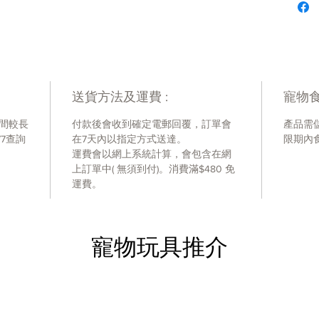
富含
不含
素、
經臨
它如
送貨方法及運費 :
寵物食
30
臨床
間較長
付款後會收到確定電郵回覆，訂單會
產品需
幫助
77查詢
在7天內以指定方式送達。
限期內
促進
運費會以網上系統計算，會包含在網
泌尿
上訂單中( 無須到付)。消費滿$480 免
成分:
運費。
玉米
油、
鉀、
寵物玩具推介
鹽、
多聚
加劑
酸鈣
生素