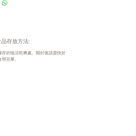
必需脂肪酸
麩質、黃豆蛋白、乳糖、人工色
香料或防腐劑
床實證的抗氧化配方
何幫助：
品存放方法:
天內明顯改善皮膚與毛髮健康
實證可幫助改善糞便品質
儲存於陰涼乾爽處。開封後請盡快於
維護健康的皮膚屏障功能
食用完畢。
健康的免疫系統
系統安全無虞
澱粉、水解雞肝、纖維素粉、黃豆
碳酸鈣、磷酸二鈣、乳酸、氯化
單硬脂酸甘油酯、氯化膽鹼、碘
維生素 (維生素E添加劑、抗壞血酸
磷酸酯(維生素C 來源)、菸鹼酸添
、維生素B1、維生素A添加劑、泛
、生物素、維生素B12添加劑、維
B6、核黃素添加劑、葉酸、維生素