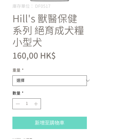
庫存單位： DF0517
Hill's 獸醫保健
系列 絕育成犬糧
小型犬
價
160,00 HK$
格
重量
*
數量
*
新增至購物車