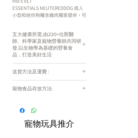
Hill's VET
ESSENTIALS
NEUTEREDDOG 成人
小型和迷你狗糧含雞肉獨家提供，可
為您的狗提供先進的營養和 5 種基本
健康益處，包括臨床證明的營養，以
五大健康所需,由220+位獸醫
支持脂肪燃燒並幫助您的狗在絕育後
師、科學家及寵物營養師共同研
達到並保持最佳體重。
發,以生物學為基礎的營養食
品，打造美好生活
重量：
獨特的成分混合和低脂肪含量
被證明可以支持脂肪燃燒並幫助您的
送貨方法及運費 :
絕育狗達到並保持最佳體重
消化：
採用最佳纖維混合物，包括益
付款後會收到確定電郵回覆，訂單會在
生元，促進健康的消化系統
寵物食品存放方法:
7天內以指定方式送達。
免疫力：
高水平的抗氧化劑支持自然
運費會以網上系統計算，會包含在網上
產品需儲存於陰涼乾爽處。開封後請盡
防禦
訂單中( 無須到付)。消費滿$480 免運
快於限期內食用完畢。
皮膚和毛：
含有 Omega-6s 和維生素
費。
E，打造健康的皮膚和奢華的毛
泌尿健康：
寵物玩具推介
控制鎂、磷和鈣的水平，
以支持健康的泌尿系統