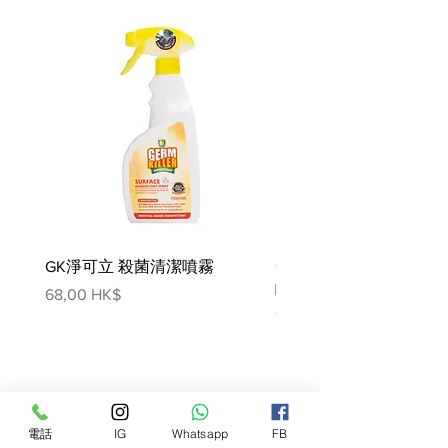
成分：
雞肉（12%）和火雞粉（家禽總量
18%）、小麥、玉米、豌豆麩粉、玉
米蛋白粉、動物脂肪、消化物、幹番
茄渣、纖維素、亞麻籽、幹甜菜漿、
椰子油、礦物質，幹胡蘿蔔。
提示：
根據需要調整餵食量以保持最佳體
重。如果您不確定，請諮詢您的獸
醫。
GK淨可立 殺菌清潔噴霧
梵美樂 免過水寵物殺菌
對這種食物不熟悉？在 7 天內將越來
噴霧
越多的新食物與越來越少的舊食物混
價格
68,00 HK$
合。
價格
78,00 HK$
隨時保持淡水供應！
隨著年齡的增長，您的寵物的營養需
求可能會發生變化，在每次檢查時詢
問您的獸醫。
為防止窒息/意外，請將包裝放在寵
電話
IG
Whatsapp
FB