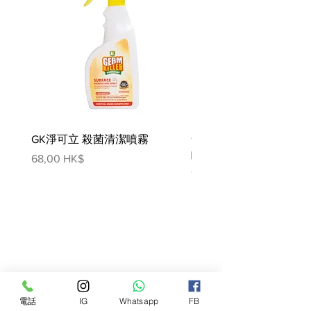
富含電解質和維生素B群
經臨床實證的抗氧化物
添加omega-3 與omega-6 必需脂
肪酸
產品如何作用 :
高度適口性的營養食品，以補充
流失的營養
快速促進健康排便及幫助促進消
GK淨可立 殺菌清潔噴霧
化
梵美樂 免過水寵物殺菌
幫助恢復能量並支持健康的免疫
噴霧
價格
68,00 HK$
系統
價格
78,00 HK$
符合幼犬及成犬的特殊營養需求
成分:
水、雞肉、豬肝、胡蘿蔔、米、
米澱粉、糖、雞肝香料、脫水甜
菜漿、黃豆油、海藻酸鉀、纖維
素粉、氯化鈣、蛋白、檸檬酸
鉀、左旋蘇胺酸、磷酸二鈣、瓜
爾豆膠、乳酸鈣、葡萄糖酸鈣、
電話
IG
Whatsapp
FB