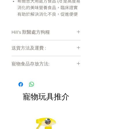
希爾思犬用處方食品 i/d
是高度易
消化的美味營養食品，臨床證實
有助於解決消化不良，促進便便
品質及消化系統健康。
這個高度消化性的食品富含電解
Hill's 獸醫處方狗糧
質及維生素B群，能幫助營養吸收
並補充流失的營養。
富含Omega 3 & 6 脂肪酸，臨床
送貨方法及運費 :
證實能抗氧化，幫助支持免疫系
付款後會收到確定電郵回覆，訂單會在
統健康。
寵物食品存放方法:
7天內以指定方式送達。
希爾思犬用處方食品 i/d
滿足幼犬
運費會以網上系統計算，會包含在網上
和成年犬的特殊營養需求。美味
產品需儲存於陰涼乾爽處。開封後請盡
訂單中( 無須到付)。消費滿$480 免運
快於限期內食用完畢。
的燉菜罐頭，內含好入口的鮮燉
費。
雞肉及天然胡蘿蔔，還有美味肉
汁，狗狗絕對會愛不釋口 !
寵物玩具推介
產品如何作用 :
高消化率配方，幫助營養容易被
吸收
益菌生活性纖維，激發腸道細菌
的活化