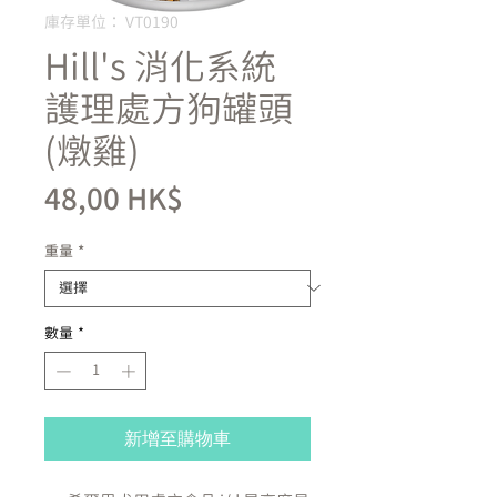
庫存單位： VT0190
Hill's 消化系統
護理處方狗罐頭
(燉雞)
價
48,00 HK$
格
重量
*
數量
*
新增至購物車