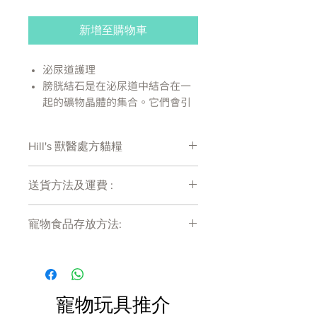
新增至購物車
泌尿道護理
膀胱結石是在泌尿道中結合在一
起的礦物晶體的集合。它們會引
起不適並導致需要獸醫護理的更
嚴重的問題。
Hill's 獸醫處方貓糧
Hill 的營養師和獸醫開發了
Prescription Diet®
s/d 臨床營
處方糧有機會出現供應商斷貨等侯時間
養，以支持您的貓的泌尿健康。
送貨方法及運費 :
較長情況 , 如需確定貨存量可致電
事實上，臨床測試 s/d 可在短短 6
27011777查詢
付款後會收到確定電郵回覆，訂單會在
天（平均 13 天）內溶解鳥糞石。
寵物食品存放方法:
7天內以指定方式送達。
產品如何作用 :
運費會以網上系統計算，會包含在網上
促進理想的尿液 pH 值
產品需儲存於陰涼乾爽處。開封後請盡
訂單中( 無須到付)。消費滿$480 免運
快於限期內食用完畢。
低鎂和磷水平
費。
富含抗氧化劑
產品如何幫助：
寵物玩具推介
降低鳥糞石形成的風險