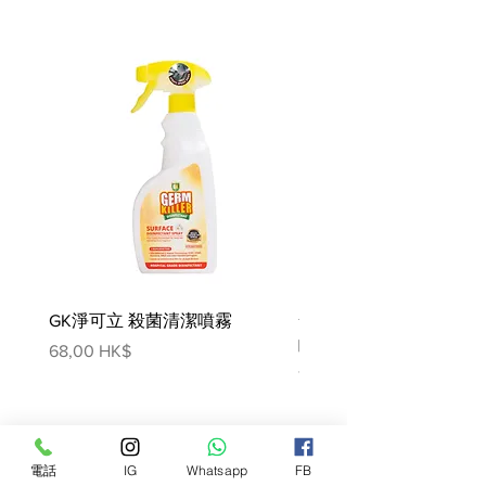
支持健康的免疫系統
成分:
啤酒米、雞肉副產品粉、豬肉脂
肪、玉米蛋白粉、幹蛋製品、硫
酸鈣、乳酸、雞肝香精、氯化
鉀、氯化膽鹼、DL-蛋氨酸、碘化
鹽、維生素（維生素 E 補充劑, 菸
酸補充劑, 硫胺素, 鹽酸吡哆醇, 泛
酸鈣, 核黃素補充劑, 生物素, 維生
素 B12 補充劑, 維生素 A 補充劑,
葉酸, 維生素 D3 補充劑), 牛磺酸,
礦物質 (硫酸亞鐵, 氧化鋅, 硫酸
GK淨可立 殺菌清潔噴霧
銅, 氧化錳,碘酸鈣，亞硒酸
梵美樂 免過水寵物殺菌
鈉），新鮮的混合生育酚，β-胡
噴霧
價格
68,00 HK$
蘿蔔素，天然香料。
價格
78,00 HK$
營養分析 :
蛋白質
33.6
胖的
26.2
粗纖維
0.6
電話
IG
Whatsapp
FB