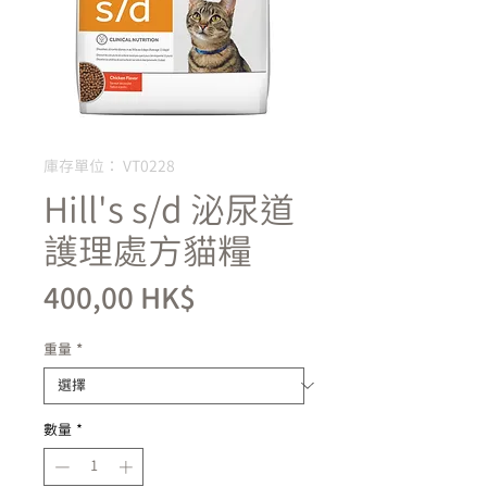
庫存單位： VT0228
Hill's s/d 泌尿道
護理處方貓糧
價
400,00 HK$
格
重量
*
數量
*