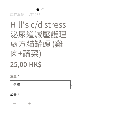
庫存單位： VT0236
Hill's c/d stress
泌尿道减壓護理
處方貓罐頭 (雞
肉+蔬菜)
價
25,00 HK$
格
重量
*
數量
*