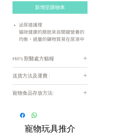
新增至購物車
泌尿道護理
貓咪健康的膀胱來自關鍵營養的
均衡，過量的礦物質易在尿液中
產生尿結晶，有時會進而形成膀
胱結石，可能導致身體不適且造
Hill's 獸醫處方貓糧
成更嚴重的問題而需要接受獸醫
師治療。家中緊迫亦已顯示對於
處方糧有機會出現供應商斷貨等侯時間
膀胱健康有不良影響。
送貨方法及運費 :
較長情況 , 如需確定貨存量可致電
希爾思TM的營養專家及獸醫師們
27011777查詢
付款後會收到確定電郵回覆，訂單會在
特別研發臨床營養配方貓用處方
寵物食品存放方法:
7天內以指定方式送達。
食品c/dTM stress全效舒緩緊迫
運費會以網上系統計算，會包含在網上
雞肉燉蔬菜罐頭以幫助維護愛貓
產品需儲存於陰涼乾爽處。開封後請盡
訂單中( 無須到付)。消費滿$480 免運
快於限期內食用完畢。
的泌尿道健康同時舒緩緊迫，此
費。
配方經臨床實驗證明能降低89%
最常見的泌尿道症狀復發。
寵物玩具推介
這款難以抗拒的美食能幫助您與
愛貓輕鬆建立更緊密的關係，它