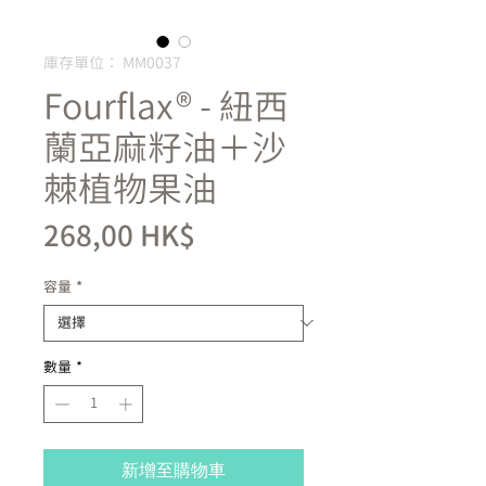
庫存單位： MM0037
Fourflax® - 紐西
蘭亞麻籽油＋沙
棘植物果油
價
268,00 HK$
格
容量
*
數量
*
新增至購物車