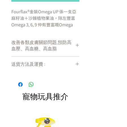
Fourflax®金裝Omega UP 係一支亞
麻籽油＋沙棘植物果油，除左豐富
Omega 3, 6, 9 仲有豐富嘅Omega
7！全方位針對主子各種健康需要。
改善各類皮膚關節問題,預防高
咁唔知大家對Omega 7嘅認識有幾多
血壓、高血糖、高血脂
呢？
Omega 7 其實係一種獨特罕見嘅脂
肪酸，又名棕櫚油酸 (Palmitoleic
送貨方法及運費 :
Acid) ，富有珍貴保健價值。含有
付款後會收到確定電郵回覆，訂單會在
Omega 7嘅植物喺世界上極為罕見，
7天內以指定方式送達。
而沙棘植物就正正係地球上最豐富嘅
運費會以網上系統計算，會包含在網上
Omega 7植物來源。
訂單中( 無須到付)。消費滿$480 免運
寵物玩具推介
費。
沙棘（Sea Buckthorn 學名：
Hippophae Rhamnoides Linn.）係
一種只能夠喺高山地帶搵到嘅地球最
古老植物之一。佢具有頑強生命力，