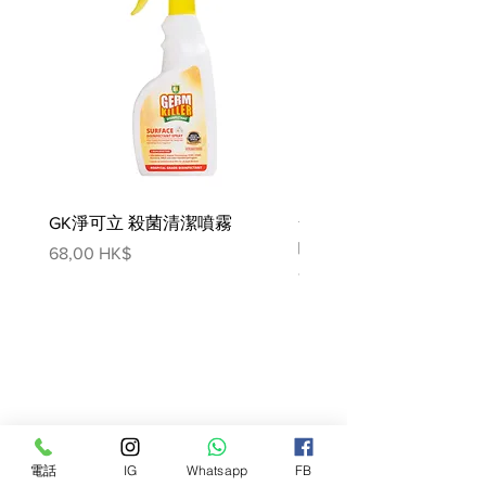
由海拔0至5000米，甚至-50°c至40°c
溫差都能夠搵到佢嘅蹤跡。
沙棘驚人嘅生命力，孕育出多種活性
物質同微量元素，而當中最受關注嘅
正正係沙棘果實面獨有嘅 Omega
7！Omega 7呢個罕有脂肪酸受到現
今醫學關注，哈佛醫學院更就呢種成
分研究提出專利申請添。
要留意Omega 7 脂肪酸只能夠喺沙
GK淨可立 殺菌清潔噴霧
梵美樂 免過水寵物殺菌
棘果油面搵到，籽油係冇呢個活性成
噴霧
價格
68,00 HK$
分㗎。
價格
78,00 HK$
Fourflax®金裝Omega UP混合咗亞
麻籽油＋沙棘果油。
提供豐富奧米加 3,6,9 + Omega 7，
可針對改善毛孩多方面健康：
‍護心，抗三高
有助降低壞膽固醇 (LDL – Low
電話
IG
Whatsapp
FB
Density Cholesterol) ，同時提升有